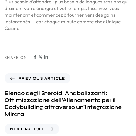
Plus besoin d’attendre ; plus besoin de longues sessions qui
drainent votre énergie et votre temps. Inscrivez-vous
maintenant et commencez à tourner vers des gains
instantanés — car chaque minute compte chez Unique
Casino !
SHARE ON
PREVIOUS ARTICLE
Elenco degli Steroidi Anabolizzanti:
Ottimizzazione dell’Allenamento per il
Bodybuilding attraverso un’Integrazione
Mirata
NEXT ARTICLE