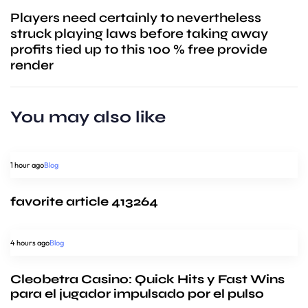
Players need certainly to nevertheless
struck playing laws before taking away
profits tied up to this 100 % free provide
render
You may also like
1 hour ago
Blog
favorite article 413264
4 hours ago
Blog
Cleobetra Casino: Quick Hits y Fast Wins
para el jugador impulsado por el pulso