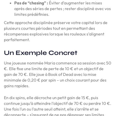
Pas de “chasing” :
Éviter d’augmenter les mises
après des séries de pertes ; rester discipliné avec vos
limites prédéfinies.
Cette approche disciplinée préserve votre capital lors de
plusieurs courtes périodes tout en permettant des
récompenses explosives lorsque les rouleaux s’alignent
parfaitement.
Un Exemple Concret
Une joueuse nommée Maria commence sa session avec 50
€. Elle fixe une limite de perte de 10 € et un objectif de
gain de 70 €. Elle joue à Book of Dead avec la mise
minimale de 0,20 € par spin – un choix courant pour des
gains rapides.
En dix spins, elle décroche un petit gain de 15 €, puis
continue jusqu’à atteindre l’objectif de 70 € ou perdre 10 €.
Une fois l’un ou l’autre seuil atteint, elle s’arrête et se
déconnecte – s’assurant de ne pas dépasser ses limites