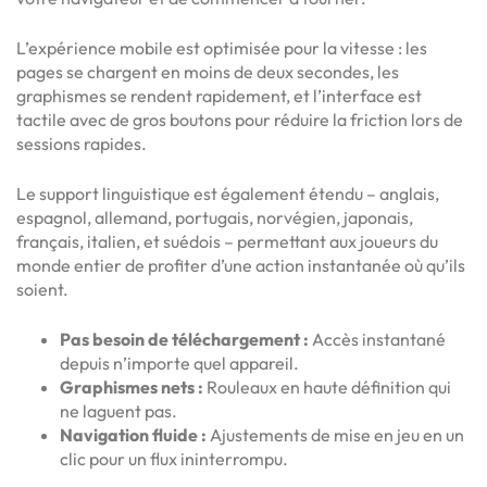
L’expérience mobile est optimisée pour la vitesse : les
pages se chargent en moins de deux secondes, les
graphismes se rendent rapidement, et l’interface est
tactile avec de gros boutons pour réduire la friction lors de
sessions rapides.
Le support linguistique est également étendu – anglais,
espagnol, allemand, portugais, norvégien, japonais,
français, italien, et suédois – permettant aux joueurs du
monde entier de profiter d’une action instantanée où qu’ils
soient.
Pas besoin de téléchargement :
Accès instantané
depuis n’importe quel appareil.
Graphismes nets :
Rouleaux en haute définition qui
ne laguent pas.
Navigation fluide :
Ajustements de mise en jeu en un
clic pour un flux ininterrompu.