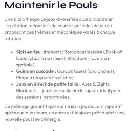
Maintenir le Pouls
Une bibliothèque de jeux diversifiée aide à maintenir
l’excitation même lors de courtes périodes de jeu en
proposant des thèmes et mécaniques variés à chaque
rotation.
Slots en feu :
Immortal Romance (histoire), Book of
Dead (chasse au trésor), Reactoonz (aventure
spatiale).
Gains en cascade :
Gonzo’s Quest (avalanches),
Pimped (payouts en cluster).
Jeux en direct de petite taille :
Aces & Eights
Blackjack — jeu à une seule deck, rapide, idéal pour
des sessions instantanées.
Ce mélange garantit que même si un jeu devient répétitif
après quelques tours, un autre est toujours prêt à offrir une
nouvelle poussée d’énergie.