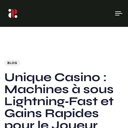
To
na
Author
Published
PUBLISHED
on:
IN:
BLOG
Unique Casino :
Machines à sous
Lightning‑Fast et
Gains Rapides
pour le Joueur