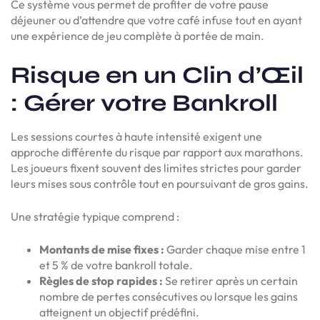
Ce système vous permet de profiter de votre pause
déjeuner ou d’attendre que votre café infuse tout en ayant
une expérience de jeu complète à portée de main.
Risque en un Clin d’Œil
: Gérer votre Bankroll
Les sessions courtes à haute intensité exigent une
approche différente du risque par rapport aux marathons.
Les joueurs fixent souvent des limites strictes pour garder
leurs mises sous contrôle tout en poursuivant de gros gains.
Une stratégie typique comprend :
Montants de mise fixes :
Garder chaque mise entre 1
et 5 % de votre bankroll totale.
Règles de stop rapides :
Se retirer après un certain
nombre de pertes consécutives ou lorsque les gains
atteignent un objectif prédéfini.