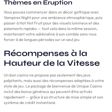
Thèmes en Éruption
Vous pouvez commencer dans un décor gothique avec
Vampires Night pour une ambiance atmosphérique, puis
passer à Hot Hot Fruit pour des visuels lumineux et des
paiements rapides — tout cela dans la même session,
maintenant votre adrénaline à son comble sans vous
forcer à de longues périodes sur un seul jeu.
Récompenses à la
Hauteur de la Vitesse
Un bon casino ne propose pas seulement des jeux
palpitants, mais aussi des récompenses adaptées à votre
style de jeu. Le package de bienvenue de Unique Casino
inclut des bonus généreux qui peuvent être activés
rapidement — grâce à sa structure de mise simple et son
système de crédit instantané.