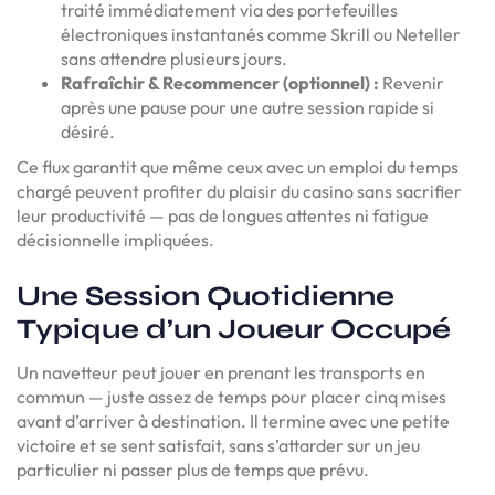
traité immédiatement via des portefeuilles
électroniques instantanés comme Skrill ou Neteller
sans attendre plusieurs jours.
Rafraîchir & Recommencer (optionnel) :
Revenir
après une pause pour une autre session rapide si
désiré.
Ce flux garantit que même ceux avec un emploi du temps
chargé peuvent profiter du plaisir du casino sans sacrifier
leur productivité — pas de longues attentes ni fatigue
décisionnelle impliquées.
Une Session Quotidienne
Typique d’un Joueur Occupé
Un navetteur peut jouer en prenant les transports en
commun — juste assez de temps pour placer cinq mises
avant d’arriver à destination. Il termine avec une petite
victoire et se sent satisfait, sans s’attarder sur un jeu
particulier ni passer plus de temps que prévu.