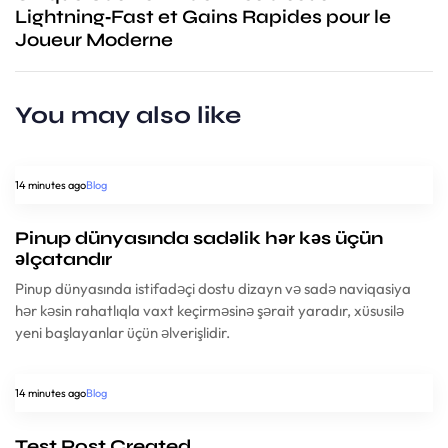
Lightning‑Fast et Gains Rapides pour le
Joueur Moderne
You may also like
14 minutes ago
Blog
Pinup dünyasında sadəlik hər kəs üçün
əlçatandır
Pinup dünyasında istifadəçi dostu dizayn və sadə naviqasiya
hər kəsin rahatlıqla vaxt keçirməsinə şərait yaradır, xüsusilə
yeni başlayanlar üçün əlverişlidir.
14 minutes ago
Blog
Test Post Created