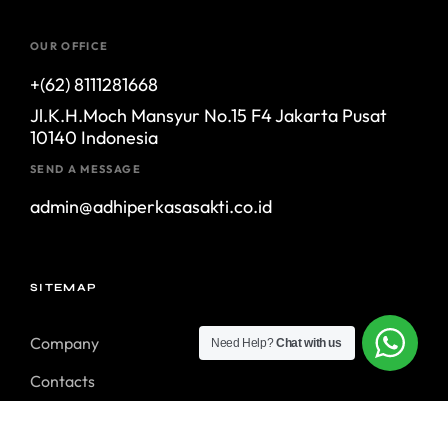
OUR OFFICE
+(62) 8111281668
Jl.K.H.Moch Mansyur No.15 F4 Jakarta Pusat
10140 Indonesia
SEND A MESSAGE
admin@adhiperkasasakti.co.id
SITEMAP
Company
Need Help?
Chat with us
Contacts