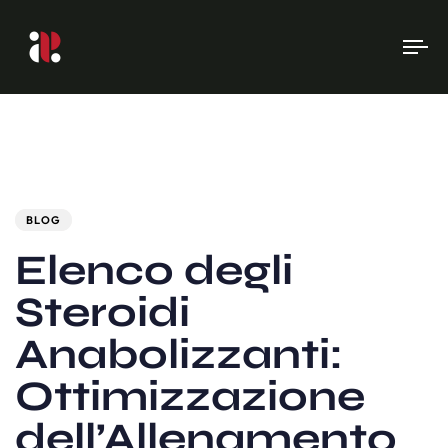
To
na
Author
Published
PUBLISHED
on:
IN:
BLOG
Elenco degli
Steroidi
Anabolizzanti:
Ottimizzazione
dell’Allenamento