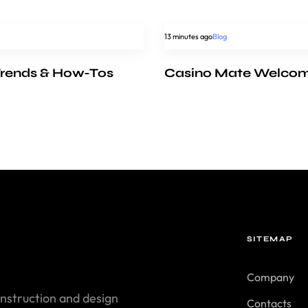
13 minutes ago
Blog
Trends & How-Tos
Casino Mate Welcome 
SITEMAP
Company
nstruction and design
Contacts