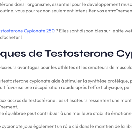
térone dans l’organisme, essentiel pour le développement muscul
routine, vous pourrez non seulement intensifier vos entraînement
stosterone Cypionate 250
? Elles sont disponibles sur le site w
d’acheter !
iques de Testosterone C
lusieurs avantages pour les athlètes et les amateurs de muscula
 testosterone cypionate aide à stimuler la synthèse protéique, p
it favorise une récupération rapide après l’effort physique, pe
ux accrus de testostérone, les utilisateurs ressentent une mont
aînement.
 équilibrée peut contribuer à une meilleure stabilité émotionnelle
 cypionate joue également un rôle clé dans le maintien de la lib