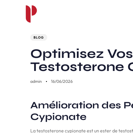
Author
Published
PUBLISHED
on:
IN:
BLOG
Optimisez Vo
Testosterone 
admin
16/06/2026
Amélioration des P
Cypionate
La testosterone cypionate est un ester de testost