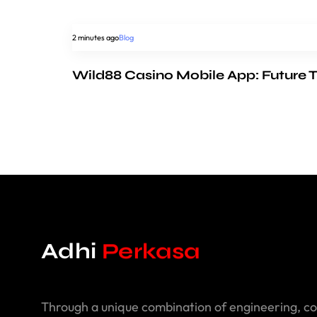
2 minutes ago
Blog
Wild88 Casino Mobile App: Future 
Adhi
Perkasa
Through a unique combination of engineering, co