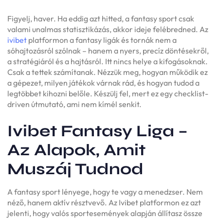
Figyelj, haver. Ha eddig azt hitted, a fantasy sport csak
valami unalmas statisztikázás, akkor ideje felébredned. Az
ivibet
platformon a fantasy ligák és tornák nem a
sóhajtozásról szólnak – hanem a nyers, precíz döntésekről,
a stratégiáról és a hajtásról. Itt nincs helye a kifogásoknak.
Csak a tettek számítanak. Nézzük meg, hogyan működik ez
a gépezet, milyen játékok várnak rád, és hogyan tudod a
legtöbbet kihozni belőle. Készülj fel, mert ez egy checklist-
driven útmutató, ami nem kímél senkit.
Ivibet Fantasy Liga –
Az Alapok, Amit
Muszáj Tudnod
A fantasy sport lényege, hogy te vagy a menedzser. Nem
néző, hanem aktív résztvevő. Az Ivibet platformon ez azt
jelenti, hogy valós sportesemények alapján állítasz össze