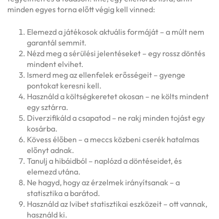
minden egyes torna előtt végig kell vinned:
Elemezd a játékosok aktuális formáját – a múlt nem
garantál semmit.
Nézd meg a sérülési jelentéseket – egy rossz döntés
mindent elvihet.
Ismerd meg az ellenfelek erősségeit – gyenge
pontokat keresni kell.
Használd a költségkeretet okosan – ne költs mindent
egy sztárra.
Diverzifikáld a csapatod – ne rakj minden tojást egy
kosárba.
Kövess élőben – a meccs közbeni cserék hatalmas
előnyt adnak.
Tanulj a hibáidból – naplózd a döntéseidet, és
elemezd utána.
Ne hagyd, hogy az érzelmek irányítsanak – a
statisztika a barátod.
Használd az Ivibet statisztikai eszközeit – ott vannak,
használd ki.