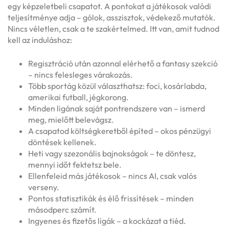
egy képzeletbeli csapatot. A pontokat a játékosok valódi
teljesítménye adja – gólok, asszisztok, védekező mutatók.
Nincs véletlen, csak a te szakértelmed. Itt van, amit tudnod
kell az induláshoz:
Regisztráció után azonnal elérhető a fantasy szekció
– nincs felesleges várakozás.
Több sportág közül választhatsz: foci, kosárlabda,
amerikai futball, jégkorong.
Minden ligának saját pontrendszere van – ismerd
meg, mielőtt belevágsz.
A csapatod költségkeretből építed – okos pénzügyi
döntések kellenek.
Heti vagy szezonális bajnokságok – te döntesz,
mennyi időt fektetsz bele.
Ellenfeleid más játékosok – nincs AI, csak valós
verseny.
Pontos statisztikák és élő frissítések – minden
másodperc számít.
Ingyenes és fizetős ligák – a kockázat a tiéd.