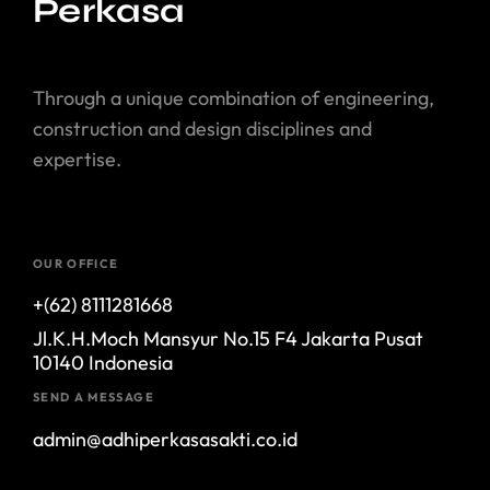
Perkasa
Through a unique combination of engineering,
construction and design disciplines and
expertise.
OUR OFFICE
+(62) 8111281668
Jl.K.H.Moch Mansyur No.15 F4 Jakarta Pusat
10140 Indonesia
SEND A MESSAGE
admin@adhiperkasasakti.co.id