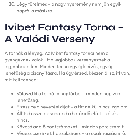
Légy türelmes – a nagy nyeremény nem jön egyik
napról a másikra.
Ivibet Fantasy Torna –
A Valódi Verseny
A tornák a lényeg. Az Ivibet fantasy tornái nem a
gyengéknek valók. Itt a legjobbak versenyeznek a
legjobbak ellen. Minden torna egy új kihívás, egy új
lehetőség a bizonyításra. Ha úgy érzed, készen állsz, itt van,
mit kell tenned:
Válaszd ki a tornát a naptárból – minden nap van
lehetőség.
Fizess be a nevezési díjat – a tét nélkül nincs izgalom.
Állítsd össze a csapatod a határidő előtt – késés
nincs.
Kövesd az élő pontszámokat – minden perc számít.
Végezz cseréket, ha szükséges – a rugalmasság erő.