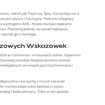
sci, takich jak PayU czy Tpay. Korzystaja oni z
 jest plynny i intuicyjny. Podczas integracji
ne z wymogami AML. Musza rowniez zapewnic
stwo. Pamietaj jednak, ze nawet najlepsza
z uzywac go z rozwagą.
uczowych Wskazowek
olskim e-commerce i w kasynach online. Zapewnia
dstawowej zasadzie: bezpieczenstwo zawsze
nielegalnych serwisach jest monitorowane i
 depozytow i korzystaj z innych narzedzi
e rowniez zdaje sobie sprawe z ryzyka
awdzaj i badz ostrozny. Tylko w ten sposob