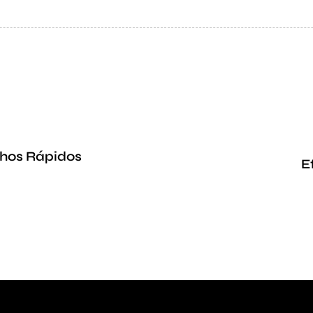
nhos Rápidos
E