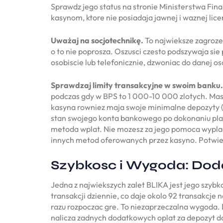
Sprawdz jego status na stronie Ministerstwa Fina
kasynom, ktore nie posiadaja jawnej i waznej licen
Uważaj na socjotechnikę.
To najwieksze zagroze
o to nie poprosza. Oszusci czesto podszywaja sie
osobiscie lub telefonicznie, dzwoniac do danej oso
Sprawdzaj limity transakcyjne w swoim banku.
podczas gdy w BPS to 1 000-10 000 zlotych. Masz
kasyna rowniez maja swoje minimalne depozyty (z
stan swojego konta bankowego po dokonaniu plat
metoda wplat. Nie mozesz za jego pomoca wypla
innych metod oferowanych przez kasyno. Potwier
Szybkosc i Wygoda: Dod
Jedna z najwiekszych zalet BLIKA jest jego szyb
transakcji dziennie, co daje okolo 92 transakcje
razu rozpoczac gre. To niezaprzeczalna wygoda. 
nalicza zadnych dodatkowych oplat za depozyt d