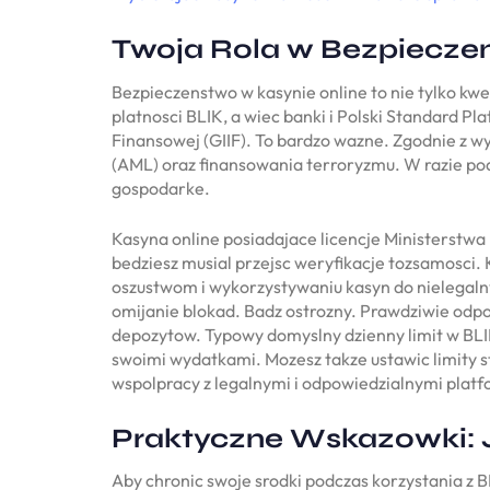
Twoja Rola w Bezpieczen
Bezpieczenstwo w kasynie online to nie tylko kwe
platnosci BLIK, a wiec banki i Polski Standard 
Finansowej (GIIF). To bardzo wazne. Zgodnie z w
(AML) oraz finansowania terroryzmu. W razie pode
gospodarke.
Kasyna online posiadajace licencje Ministerstw
bedziesz musial przejsc weryfikacje tozsamosci. 
oszustwom i wykorzystywaniu kasyn do nielegalny
omijanie blokad. Badz ostrozny. Prawdziwie odpo
depozytow. Typowy domyslny dzienny limit w BLIK
swoimi wydatkami. Mozesz takze ustawic limity st
wspolpracy z legalnymi i odpowiedzialnymi plat
Praktyczne Wskazowki: J
Aby chronic swoje srodki podczas korzystania z 