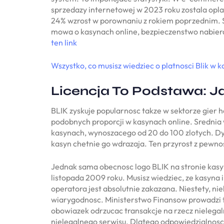
sprzedazy internetowej w 2023 roku zostala opla
24% wzrost w porownaniu z rokiem poprzednim. Sr
mowa o kasynach online, bezpieczenstwo nabier
ten link
Wszystko, co musisz wiedziec o platnosci Blik w 
Licencja To Podstawa: J
BLIK zyskuje popularnosc takze w sektorze gier 
podobnych proporcji w kasynach online. Srednia 
kasynach, wynoszacego od 20 do 100 zlotych. Dyna
kasyn chetnie go wdrazaja. Ten przyrost z pewn
Jednak sama obecnosc logo BLIK na stronie kasy
listopada 2009 roku. Musisz wiedziec, ze kasyna i
operatora jest absolutnie zakazana. Niestety, n
wiarygodnosc. Ministerstwo Finansow prowadzi t
obowiazek odrzucac transakcje na rzecz nielegal
nielegalnego serwisu. Dlatego odpowiedzialnosc 