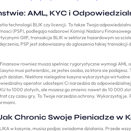
stwie: AML, KYC i Odpowiedzial
stia technologii BLIK czy licencji. To takze Twoja odpowiedzial
Platnosci (PSP), podlegaja nadzorowi Komisji Nadzoru Finansowe
ytycznymi GIIF, transakcje BLIK w sektorze hazardowym sa sci
jrzenia, PSP jest zobowiazany do zgloszenia takiej transakcji d
a Finansow rowniez musza spelniac rygorystyczne wymogi AML o
Kasyno musi potwierdzic, ze jestes osoba, za ktora sie podajes
ch dzialan. Niektore nielegalne kasyna wykorzystuja wirtualne 
wiedzialny operator udostepni Ci narzedzia do odpowiedzialnej 
U to 1000 zlotych, ale mozesz go zmienic nawet do 10 000 zlot
rat czy czasu gry. To Twoje narzedzia ochrony. Wykorzystaj je.
formami.
ak Chronic Swoje Pieniadze w K
BLIKA w kasynie, musisz podjac swiadome dzialania. Przede wsz