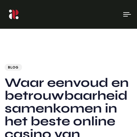
To
na
Author
Published
PUBLISHED
on:
IN:
BLOG
Waar eenvoud en
betrouwbaarheid
samenkomen in
het beste online
casino van