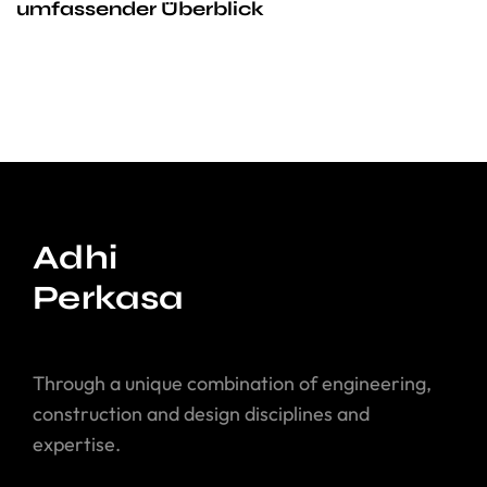
umfassender Überblick
Adhi
Perkasa
Through a unique combination of engineering,
construction and design disciplines and
expertise.