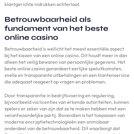
klantgerichte indrukken achterlaat.
Betrouwbaarheid als
fundament van het beste
online casino
Betrouwbaarheid is wellicht het meest essentiële aspect
bij het kiezen van een online casino. Dit houdt meer in dan
alleen het veilig bewaren van persoonlijke gegevens. Het
beste online casino garandeert eerlijke speluitkomsten,
snelle en transparante uitbetalingen en een klantenservice
die adequaat reageert op vragen en problemen.
Door transparantie in bedrijfsvoering en regulering,
bijvoorbeeld via licenties van erkende autoriteiten, kunnen
spelers er zeker van zijn dat ze te maken hebben met een
verantwoordelijke partij. Bovendien is het toepassen van
moderne encryptietechnologieën een onmisbaar
onderdeel van de betrouwbaarheid. Dit waarborgt dat