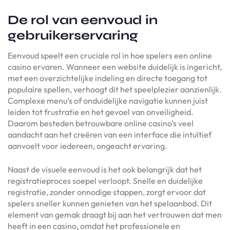
De rol van eenvoud in
gebruikerservaring
Eenvoud speelt een cruciale rol in hoe spelers een online
casino ervaren. Wanneer een website duidelijk is ingericht,
met een overzichtelijke indeling en directe toegang tot
populaire spellen, verhoogt dit het speelplezier aanzienlijk.
Complexe menu’s of onduidelijke navigatie kunnen juist
leiden tot frustratie en het gevoel van onveiligheid.
Daarom besteden betrouwbare online casino’s veel
aandacht aan het creëren van een interface die intuïtief
aanvoelt voor iedereen, ongeacht ervaring.
Naast de visuele eenvoud is het ook belangrijk dat het
registratieproces soepel verloopt. Snelle en duidelijke
registratie, zonder onnodige stappen, zorgt ervoor dat
spelers sneller kunnen genieten van het spelaanbod. Dit
element van gemak draagt bij aan het vertrouwen dat men
heeft in een casino, omdat het professionele en