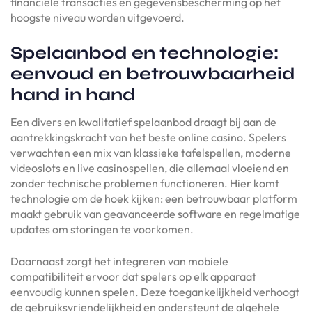
financiële transacties en gegevensbescherming op het
hoogste niveau worden uitgevoerd.
Spelaanbod en technologie:
eenvoud en betrouwbaarheid
hand in hand
Een divers en kwalitatief spelaanbod draagt bij aan de
aantrekkingskracht van het beste online casino. Spelers
verwachten een mix van klassieke tafelspellen, moderne
videoslots en live casinospellen, die allemaal vloeiend en
zonder technische problemen functioneren. Hier komt
technologie om de hoek kijken: een betrouwbaar platform
maakt gebruik van geavanceerde software en regelmatige
updates om storingen te voorkomen.
Daarnaast zorgt het integreren van mobiele
compatibiliteit ervoor dat spelers op elk apparaat
eenvoudig kunnen spelen. Deze toegankelijkheid verhoogt
de gebruiksvriendelijkheid en ondersteunt de algehele