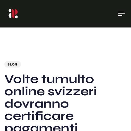
To
na
Author
Published
PUBLISHED
on:
IN:
BLOG
Volte tumulto
online svizzeri
dovranno
certificare
pagamenti