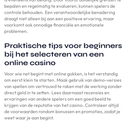
bepalen en regelmatig te evalueren, kunnen spelers de
controle behouden. Een verantwoordelijke benadering
draagt niet alleen bij aan een positieve ervaring, maar
voorkomt ook onnodige financiële en emotionele
problemen.
Praktische tips voor beginners
bij het selecteren van een
online casino
Voor wie net begint met online gokken, is het verstandig
om eerst klein te starten. Maak gebruik van demo-versies
van spellen om vertrouwd te raken met de werking zonder
direct geld in te zetten. Lees daarnaast recensies en
ervaringen van andere spelers om een goed beeld te
krijgen van de reputatie van het casino. Controleer altijd
de voorwaarden rondom bonussen en promoties, zodat je
weet waar je aan begint.