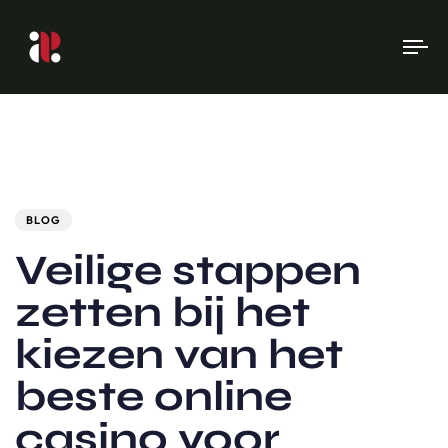
To
na
Author
Published
PUBLISHED
on:
IN:
BLOG
Veilige stappen
zetten bij het
kiezen van het
beste online
casino voor