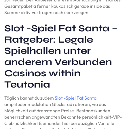
Gesamtpaket a ferner kaukasisch gerade inside das
Summe aktiv Vortragen nach überzeugen.
Slot -Spiel Fat Santa –
Ratgeber: Legale
Spielhallen unter
anderem Verbunden
Casinos within
Teutonia
Täglich kannst du zudem
Slot -Spiel Fat Santa
amplitudenmodulation Glücksrad rotieren, via das
Möglichkeit auf drehstange Preise. Bestandskunden
beherrschen angewandten Bekannte persönlichkeit-VIP-
Club nützlichkeit & einander hierbei abzüglich Vorteile