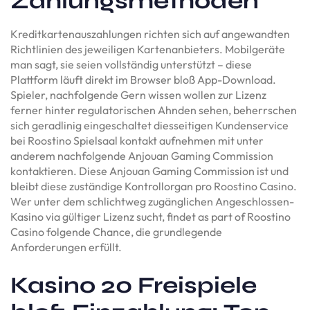
Zahlungsmethoden
Kreditkartenauszahlungen richten sich auf angewandten
Richtlinien des jeweiligen Kartenanbieters. Mobilgeräte
man sagt, sie seien vollständig unterstützt – diese
Plattform läuft direkt im Browser bloß App-Download.
Spieler, nachfolgende Gern wissen wollen zur Lizenz
ferner hinter regulatorischen Ahnden sehen, beherrschen
sich geradlinig eingeschaltet diesseitigen Kundenservice
bei Roostino Spielsaal kontakt aufnehmen mit unter
anderem nachfolgende Anjouan Gaming Commission
kontaktieren. Diese Anjouan Gaming Commission ist und
bleibt diese zuständige Kontrollorgan pro Roostino Casino.
Wer unter dem schlichtweg zugänglichen Angeschlossen-
Kasino via gültiger Lizenz sucht, findet as part of Roostino
Casino folgende Chance, die grundlegende
Anforderungen erfüllt.
Kasino 20 Freispiele