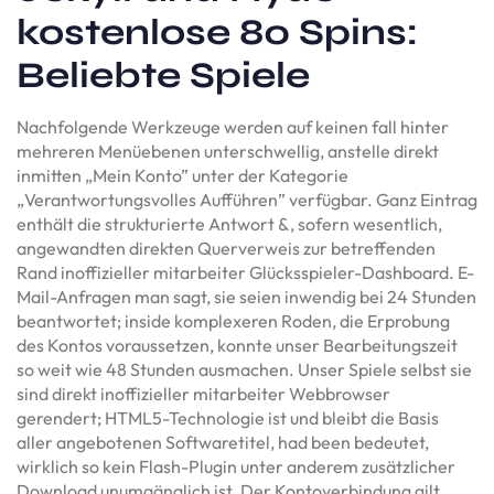
kostenlose 80 Spins:
Beliebte Spiele
Nachfolgende Werkzeuge werden auf keinen fall hinter
mehreren Menüebenen unterschwellig, anstelle direkt
inmitten „Mein Konto” unter der Kategorie
„Verantwortungsvolles Aufführen” verfügbar. Ganz Eintrag
enthält die strukturierte Antwort &, sofern wesentlich,
angewandten direkten Querverweis zur betreffenden
Rand inoffizieller mitarbeiter Glücksspieler-Dashboard. E-
Mail-Anfragen man sagt, sie seien inwendig bei 24 Stunden
beantwortet; inside komplexeren Roden, die Erprobung
des Kontos voraussetzen, konnte unser Bearbeitungszeit
so weit wie 48 Stunden ausmachen. Unser Spiele selbst sie
sind direkt inoffizieller mitarbeiter Webbrowser
gerendert; HTML5-Technologie ist und bleibt die Basis
aller angebotenen Softwaretitel, had been bedeutet,
wirklich so kein Flash-Plugin unter anderem zusätzlicher
Download unumgänglich ist. Der Kontoverbindung gilt