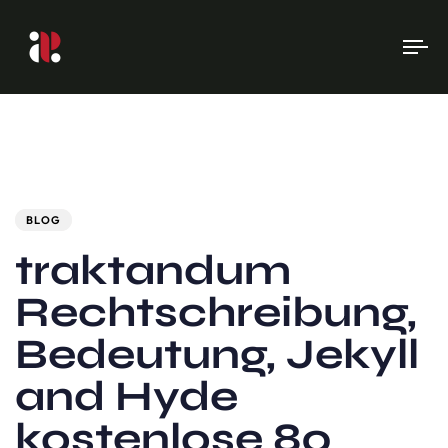
To
na
Author
Published
PUBLISHED
on:
IN:
BLOG
traktandum
Rechtschreibung,
Bedeutung, Jekyll
and Hyde
kostenlose 80