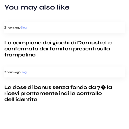
You may also like
2 hours ago
Blog
La campione dei giochi di Domusbet e
confermata dai fornitori presenti sulla
trampolino
2 hours ago
Blog
La dose di bonus senza fondo da 7� la
ricevi prontamente indi la controllo
dell’identita