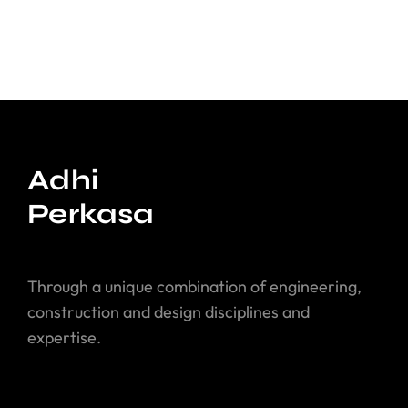
Adhi
Perkasa
Through a unique combination of engineering,
construction and design disciplines and
expertise.