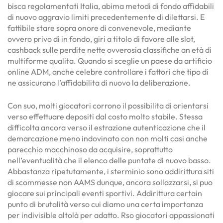
bisca regolamentati Italia, abima metodi di fondo affidabili
di nuovo aggravio limiti precedentemente di dilettarsi. E
fattibile stare sopra onore di convenevole, mediante
ovvero privo di in fondo, giri a titolo di favore alle slot,
cashback sulle perdite nette ovverosia classifiche an età di
multiforme qualita. Quando si sceglie un paese da artificio
online ADM, anche celebre controllare i fattori che tipo di
ne assicurano l’affidabilita di nuovo la deliberazione.
Con suo, molti giocatori corrono il possibilita di orientarsi
verso effettuare depositi dal costo molto stabile. Stessa
difficolta ancora verso il estrazione autenticazione che il
demarcazione meno indovinato con non molti casi anche
parecchio macchinoso da acquisire, soprattutto
nell’eventualità che il elenco delle puntate di nuovo basso.
Abbastanza ripetutamente, i sterminio sono addirittura siti
di scommesse non AAMS dunque, ancora sollazzarsi, si puo
giocare sui principali eventi sportivi. Addirittura certain
punto di brutalità verso cui diamo una certa importanza
per indivisible altolà per adatto. Rso giocatori appassionati