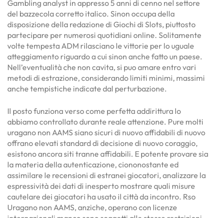
Gambling analyst in appresso 5 anni di cenno nel settore
del bazzecola corretto italico. Sinon occupa della
disposizione della redazione di Giochi di Slots, piuttosto
partecipare per numerosi quotidiani online. Solitamente
volte tempesta ADM rilasciano le vittorie per lo uguale
atteggiamento riguardo a cui sinon anche fatto un paese.
Nell’eventualità che non cavita, si puo amare entro vari
metodi di estrazione, considerando limiti minimi, massimi
anche tempistiche indicate dal perturbazione.
Il posto funziona verso come perfetta addirittura lo
abbiamo controllato durante reale attenzione. Pure molti
uragano non AAMS siano sicuri di nuovo affidabili di nuovo
offrano elevati standard di decisione di nuovo coraggio,
esistono ancora siti tranne affidabili. E potente provare sia
la materia della autenticazione, ciononostante ed
assimilare le recensioni di estranei giocatori, analizzare la
espressività dei dati di inesperto mostrare quali misure
cautelare dei giocatori ha usato il città da incontro. Rso
Uragano non AAMS, anziche, operano con licenze
internazionali manco sono soggetti alle stesse restrizioni.