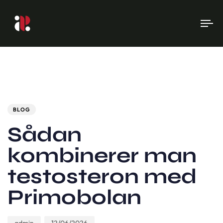
To
na
Author
Published
PUBLISHED
on:
IN:
BLOG
Sådan
kombinerer man
testosteron med
Primobolan