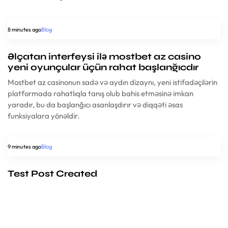
8 minutes ago
Blog
Əlçatan interfeysi ilə mostbet az casino
yeni oyunçular üçün rahat başlanğıcdır
Mostbet az casinonun sadə və aydın dizaynı, yeni istifadəçilərin
platformada rahatlıqla tanış olub bahis etməsinə imkan
yaradır, bu da başlanğıcı asanlaşdırır və diqqəti əsas
funksiyalara yönəldir.
9 minutes ago
Blog
Test Post Created