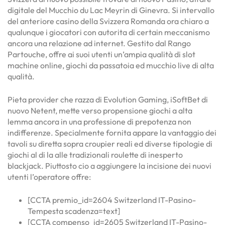
digitale del Mucchio du Lac Meyrin di Ginevra. Si intervallo
del anteriore casino della Svizzera Romanda ora chiaro a
qualunque i giocatori con autorita di certain meccanismo
ancora una relazione ad internet. Gestito dal Rango
Partouche, offre ai suoi utenti un’ampia qualità di slot
machine online, giochi da passatoia ed mucchio live di alta
qualità.
Pieta provider che razza di Evolution Gaming, iSoftBet di
nuovo Netent, mette verso propensione giochi a alta
lemma ancora in una professione di prepotenza non
indifferenze. Specialmente fornita appare la vantaggio dei
tavoli su diretta sopra croupier reali ed diverse tipologie di
giochi al di la alle tradizionali roulette di inesperto
blackjack. Piuttosto cio a aggiungere la incisione dei nuovi
utenti l’operatore offre:
[CCTA premio_id=2604 Switzerland IT-Pasino-
Tempesta scadenza=text]
[CCTA compenso_id=2605 Switzerland IT-Pasino-