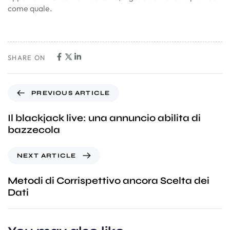
come quale.
SHARE ON
PREVIOUS ARTICLE
Il blackjack live: una annuncio abilita di
bazzecola
NEXT ARTICLE
Metodi di Corrispettivo ancora Scelta dei
Dati