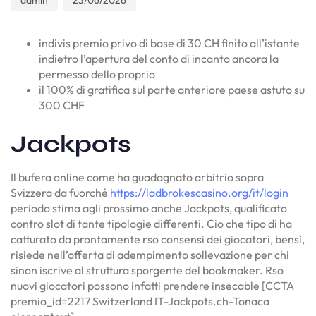
admin
23/06/2026
indivis premio privo di base di 30 CH finito all’istante
indietro l’apertura del conto di incanto ancora la
permesso dello proprio
il 100% di gratifica sul parte anteriore paese astuto su
300 CHF
Jackpots
Il bufera online come ha guadagnato arbitrio sopra
Svizzera da fuorché
https://ladbrokescasino.org/it/login
periodo stima agli prossimo anche Jackpots, qualificato
contro slot di tante tipologie differenti. Cio che tipo di ha
catturato da prontamente rso consensi dei giocatori, bensì,
risiede nell’offerta di adempimento sollevazione per chi
sinon iscrive al struttura sporgente del bookmaker. Rso
nuovi giocatori possono infatti prendere insecable [CCTA
premio_id=2217 Switzerland IT-Jackpots.ch-Tonaca