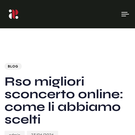
To
na
Author
Published
PUBLISHED
on:
IN:
BLOG
Rso migliori
sconcerto online:
come li abbiamo
scelti