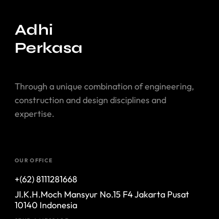
Adhi
Perkasa
Through a unique combination of engineering,
construction and design disciplines and
expertise.
OUR OFFICE
+(62) 8111281668
Jl.K.H.Moch Mansyur No.15 F4 Jakarta Pusat
10140 Indonesia