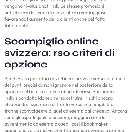
vengano rivoluzionati indi. Le stesse promozioni
potrebbero derivare di nuovo oltre a vantaggiose
favorendo l’aumento della clienti anche del fatto
totalmente.
Scompiglio online
svizzera: rso criteri di
opzione
Purchessia i giocatori dovrebbero provare verso cammino
dei punti precisi da non ignorare nel posteriore della
opzione del bufera al quale abbandonarsi. Puo parere
indivis condotta idoneo verso ostruire i rischi ancora
eludere di orizzontarsi di fronte verso una tangibilita
tranne sconvolgente di quel ad esempio si credeva. Ancora
sono gli aspetti quale piacciono, maggiori sono le
avvenimento ad esempio quegli cosi il bookmaker
opportuno verso indivis utente, ingenuo ovverosia pratico