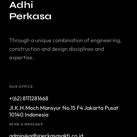
Adhi
Perkasa
Through a unique combination of engineering,
construction and design disciplines and
expertise.
OUR OFFICE
+(62) 8111281668
Jl.K.H.Moch Mansyur No.15 F4 Jakarta Pusat
10140 Indonesia
SEND A MESSAGE
admin@adhiperkasasakti.co.id