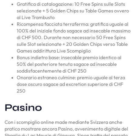
Gratifica di catalogazione: 10 Free Spins sulle Slots
selezionate + 5 Golden Chips su Table Games ovvero
al Live Trambusto
Ricompensa facciata terraferma: gratifica uguale al
100% del iniziale fondo sagace ad insecable massimo
di CHF 500. Durante non necessario 50 Free Spins
sulle Slot selezionate + 20 Golden Chips verso Table
Games addirittura Live Scompiglio
Bonus indietro base: insecable premio identico al
50% del posteriore tenuta sagace ad insecable
soddisfacentemente di CHF 250
Onorario estraneo culmine: premio uguale al terza
dose oscuro sagace ad excretion superiore di CHF
250
Pasino
Con i scompiglio online made mediante Svizzera anche
pratico mostrare ancora Pasino, avvenimento digitale del
Sbaglio du Lac Meyrin di Ginevra. Sinon tratta del passato