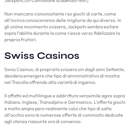
Jackpots.ch-Confusione scadenza=text]
Non mancano ciononostante rso giochi di carte, come
all’incirca conosceranno delle migliorie da qui diverso. In
gli online movimento svizzera, Jackpots sembra esitare
sopra l’abilita durante la come riesce verso fidelizzare la
propria fruitori.
Swiss Casinos
Swiss Casinos, di proprieta svizzera sin dagli anni Settante,
desidera emergere che tipo di amministrativo di mostra
nel Tracolla offrendo alta varietà di inganno.
Il affatto ed multilingue e addirittura verosimile agire sopra
Italiano, Inglese, Transalpino e Germanico. L’offerta giochi
e molto ampia pero realmente colui che tipo di salta
all’occhio sono le numerose offerte di commiato dedicate
agli utenza riassunte ora di consenso: