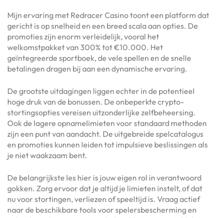
Mijn ervaring met Redracer Casino toont een platform dat
gericht is op snelheid en een breed scala aan opties. De
promoties zijn enorm verleidelijk, vooral het
welkomstpakket van 300% tot €10.000. Het
geïntegreerde sportboek, de vele spellen en de snelle
betalingen dragen bij aan een dynamische ervaring.
De grootste uitdagingen liggen echter in de potentieel
hoge druk van de bonussen. De onbeperkte crypto-
stortingsopties vereisen uitzonderlijke zelfbeheersing.
Ook de lagere opnamelimieten voor standaard methoden
zijn een punt van aandacht. De uitgebreide spelcatalogus
en promoties kunnen leiden tot impulsieve beslissingen als
je niet waakzaam bent.
De belangrijkste les hier is jouw eigen rol in verantwoord
gokken. Zorg ervoor dat je altijd je limieten instelt, of dat
nu voor stortingen, verliezen of speeltijd is. Vraag actief
naar de beschikbare tools voor spelersbescherming en