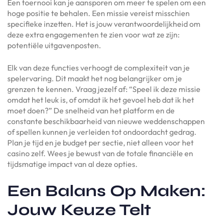
Een toernooi kan je aansporen om meer te spelen om een
hoge positie te behalen. Een missie vereist misschien
specifieke inzetten. Het is jouw verantwoordelijkheid om
deze extra engagementen te zien voor wat ze zijn:
potentiële uitgavenposten.
Elk van deze functies verhoogt de complexiteit van je
spelervaring. Dit maakt het nog belangrijker om je
grenzen te kennen. Vraag jezelf af: “Speel ik deze missie
omdat het leuk is, of omdat ik het gevoel heb dat ik het
moet doen?” De snelheid van het platform en de
constante beschikbaarheid van nieuwe weddenschappen
of spellen kunnen je verleiden tot ondoordacht gedrag.
Plan je tijd en je budget per sectie, niet alleen voor het
casino zelf. Wees je bewust van de totale financiële en
tijdsmatige impact van al deze opties.
Een Balans Op Maken:
Jouw Keuze Telt