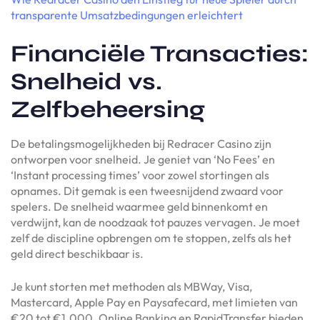
transparente Umsatzbedingungen erleichtert
Financiële Transacties:
Snelheid vs.
Zelfbeheersing
De betalingsmogelijkheden bij Redracer Casino zijn
ontworpen voor snelheid. Je geniet van ‘No Fees’ en
‘Instant processing times’ voor zowel stortingen als
opnames. Dit gemak is een tweesnijdend zwaard voor
spelers. De snelheid waarmee geld binnenkomt en
verdwijnt, kan de noodzaak tot pauzes vervagen. Je moet
zelf de discipline opbrengen om te stoppen, zelfs als het
geld direct beschikbaar is.
Je kunt storten met methoden als MBWay, Visa,
Mastercard, Apple Pay en Paysafecard, met limieten van
€20 tot €1.000. Online Banking en RapidTransfer bieden