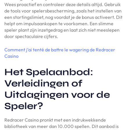
Wees proactief en controleer deze details altijd. Gebruik
de tools voor spelersbescherming, zoals het instellen van
een stortingslimiet, nog voordat je de bonus activeert. Dit
helpt om impulsaankopen te voorkomen. Een slimme
speler plant zijn inzetgedrag en laat zich niet meeslepen
door spectaculaire cijfers.
Comment j’ai tenté de battre le wagering de Redracer
Casino
Het Spelaanbod:
Verleidingen of
Uitdagingen voor de
Speler?
Redracer Casino pronkt met een indrukwekkende
bibliotheek van meer dan 10.000 spellen. Dit aanbod is