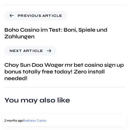
PREVIOUS ARTICLE
Boho Casino im Test: Boni, Spiele und
Zahlungen
NEXT ARTICLE
Choy Sun Doa Wager mr bet casino sign up
bonus totally free today! Zero install
needed!
You may also like
2 months ago
Redracer Casino