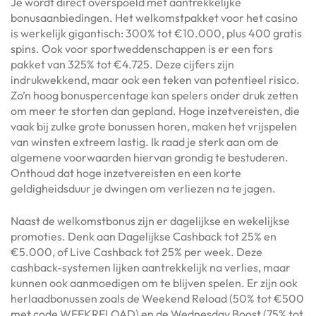
Je wordt direct overspoeld met aantrekkelijke
bonusaanbiedingen. Het welkomstpakket voor het casino
is werkelijk gigantisch: 300% tot €10.000, plus 400 gratis
spins. Ook voor sportweddenschappen is er een fors
pakket van 325% tot €4.725. Deze cijfers zijn
indrukwekkend, maar ook een teken van potentieel risico.
Zo’n hoog bonuspercentage kan spelers onder druk zetten
om meer te storten dan gepland. Hoge inzetvereisten, die
vaak bij zulke grote bonussen horen, maken het vrijspelen
van winsten extreem lastig. Ik raad je sterk aan om de
algemene voorwaarden hiervan grondig te bestuderen.
Onthoud dat hoge inzetvereisten en een korte
geldigheidsduur je dwingen om verliezen na te jagen.
Naast de welkomstbonus zijn er dagelijkse en wekelijkse
promoties. Denk aan Dagelijkse Cashback tot 25% en
€5.000, of Live Cashback tot 25% per week. Deze
cashback-systemen lijken aantrekkelijk na verlies, maar
kunnen ook aanmoedigen om te blijven spelen. Er zijn ook
herlaadbonussen zoals de Weekend Reload (50% tot €500
met code WEEKRELOAD) en de Wednesday Boost (75% tot