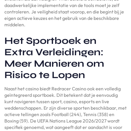
daadwerkelijke implementatie van de tools moet je zelf
controleren. Je veiligheid staat voorop, en die begint bij je
eigen actieve keuzes en het gebruik van de beschikbare
middelen.
Het Sportboek en
Extra Verleidingen:
Meer Manieren om
Risico te Lopen
Naast het casino biedt Redracer Casino ook een volledig
geïntegreerd sportboek. Dit betekent dat je eenvoudig
kunt navigeren tussen sport, casino, esports en live
weddenschappen. Er zijn diverse sporten beschikbaar, met
actieve tellingen zoals Football (244), Tennis (358) en
Boxing (59). De UEFA Nations League 2026/2027 wordt
specifiek genoemd, wat aangeeft dat er aandacht is voor