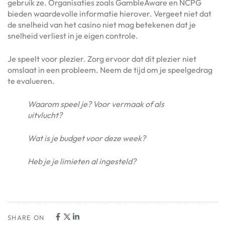
gebruik ze. Organisaties zoals GambleAware en NCPG
bieden waardevolle informatie hierover. Vergeet niet dat
de snelheid van het casino niet mag betekenen dat je
snelheid verliest in je eigen controle.
Je speelt voor plezier. Zorg ervoor dat dit plezier niet
omslaat in een probleem. Neem de tijd om je speelgedrag
te evalueren.
Waarom speel je? Voor vermaak of als
uitvlucht?
Wat is je budget voor deze week?
Heb je je limieten al ingesteld?
SHARE ON