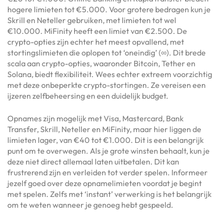
hogere limieten tot €5.000. Voor grotere bedragen kun je
Skrill en Neteller gebruiken, met limieten tot wel
€10.000. MiFinity heeft een limiet van €2.500. De
crypto-opties zijn echter het meest opvallend, met
stortingslimieten die oplopen tot ‘oneindig’ (∞). Dit brede
scala aan crypto-opties, waaronder Bitcoin, Tether en
Solana, biedt flexibiliteit. Wees echter extreem voorzichtig
met deze onbeperkte crypto-stortingen. Ze vereisen een
ijzeren zelfbeheersing en een duidelijk budget.
Opnames zijn mogelijk met Visa, Mastercard, Bank
Transfer, Skrill, Neteller en MiFinity, maar hier liggen de
limieten lager, van €40 tot €1.000. Dit is een belangrijk
punt om te overwegen. Als je grote winsten behaalt, kun je
deze niet direct allemaal laten uitbetalen. Dit kan
frustrerend zijn en verleiden tot verder spelen. Informeer
jezelf goed over deze opnamelimieten voordat je begint
met spelen. Zelfs met ‘instant’ verwerking is het belangrijk
om te weten wanneer je genoeg hebt gespeeld.