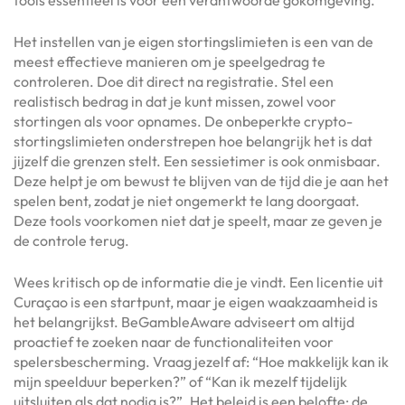
tools essentieel is voor een verantwoorde gokomgeving.
Het instellen van je eigen stortingslimieten is een van de
meest effectieve manieren om je speelgedrag te
controleren. Doe dit direct na registratie. Stel een
realistisch bedrag in dat je kunt missen, zowel voor
stortingen als voor opnames. De onbeperkte crypto-
stortingslimieten onderstrepen hoe belangrijk het is dat
jijzelf die grenzen stelt. Een sessietimer is ook onmisbaar.
Deze helpt je om bewust te blijven van de tijd die je aan het
spelen bent, zodat je niet ongemerkt te lang doorgaat.
Deze tools voorkomen niet dat je speelt, maar ze geven je
de controle terug.
Wees kritisch op de informatie die je vindt. Een licentie uit
Curaçao is een startpunt, maar je eigen waakzaamheid is
het belangrijkst. BeGambleAware adviseert om altijd
proactief te zoeken naar de functionaliteiten voor
spelersbescherming. Vraag jezelf af: “Hoe makkelijk kan ik
mijn speelduur beperken?” of “Kan ik mezelf tijdelijk
uitsluiten als dat nodig is?”. Het beleid is een belofte; de