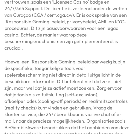
vertrouwen, zoals een ‘Licensed Casino’ badge en
24/7/365 Support. De licentie is verleend onder de wetten
van Curaçao (CGA / cert.cga.cw). Er is ook sprake van een
‘Responsible Gaming’ beleid, privacybeleid, AML en KYC-
procedures. Dit zijn basisvoorwaarden voor een legaal
casino. Echter, de manier waarop deze
beschermingsmechanismen zijn geïmplementeerd, is
cruciaal.
Hoewel een ‘Responsible Gaming’ beleid aanwezig is, zijn
de specifieke, toegankelijke tools voor
spelersbescherming niet direct in detail uitgelicht in de
beschikbare informatie. Dit betekent niet dat ze er niet
zijn, maar wel dat je ze actief moet zoeken. Zorg ervoor
dat je tools als zelfuitsluiting (self-exclusion),
afkoelperiodes (cooling-off periods) en realiteitscontroles
(reality checks) kunt vinden en gebruiken. Vraag de
klantenservice, die 24/7 bereikbaar is via live chat of e-
mail, naar de precieze mogelijkheden. Organisaties zoals
BeGambleAware benadrukken dat het aanbieden van deze