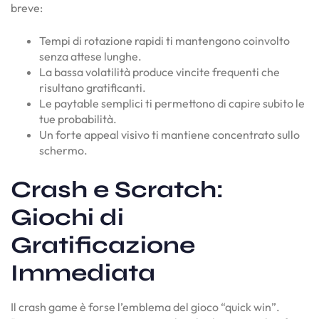
breve:
Tempi di rotazione rapidi ti mantengono coinvolto
senza attese lunghe.
La bassa volatilità produce vincite frequenti che
risultano gratificanti.
Le paytable semplici ti permettono di capire subito le
tue probabilità.
Un forte appeal visivo ti mantiene concentrato sullo
schermo.
Crash e Scratch:
Giochi di
Gratificazione
Immediata
Il crash game è forse l’emblema del gioco “quick win”.