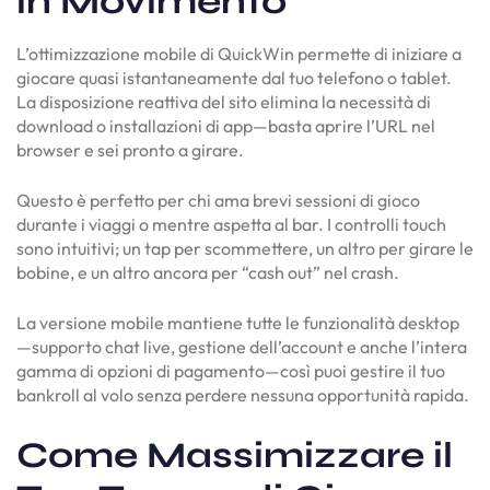
in Movimento
L’ottimizzazione mobile di QuickWin permette di iniziare a
giocare quasi istantaneamente dal tuo telefono o tablet.
La disposizione reattiva del sito elimina la necessità di
download o installazioni di app—basta aprire l’URL nel
browser e sei pronto a girare.
Questo è perfetto per chi ama brevi sessioni di gioco
durante i viaggi o mentre aspetta al bar. I controlli touch
sono intuitivi; un tap per scommettere, un altro per girare le
bobine, e un altro ancora per “cash out” nel crash.
La versione mobile mantiene tutte le funzionalità desktop
—supporto chat live, gestione dell’account e anche l’intera
gamma di opzioni di pagamento—così puoi gestire il tuo
bankroll al volo senza perdere nessuna opportunità rapida.
Come Massimizzare il