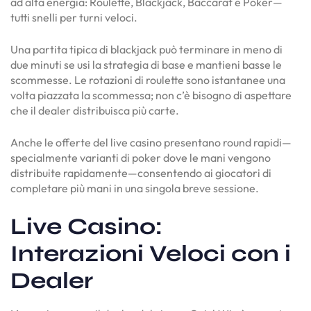
ad alta energia: Roulette, Blackjack, Baccarat e Poker—
tutti snelli per turni veloci.
Una partita tipica di blackjack può terminare in meno di
due minuti se usi la strategia di base e mantieni basse le
scommesse. Le rotazioni di roulette sono istantanee una
volta piazzata la scommessa; non c’è bisogno di aspettare
che il dealer distribuisca più carte.
Anche le offerte del live casino presentano round rapidi—
specialmente varianti di poker dove le mani vengono
distribuite rapidamente—consentendo ai giocatori di
completare più mani in una singola breve sessione.
Live Casino:
Interazioni Veloci con i
Dealer