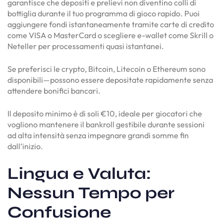
garantisce che depositi e prelievi non diventino colli di
bottiglia durante il tuo programma di gioco rapido. Puoi
aggiungere fondi istantaneamente tramite carte di credito
come VISA o MasterCard o scegliere e-wallet come Skrill o
Neteller per processamenti quasi istantanei.
Se preferisci le crypto, Bitcoin, Litecoin o Ethereum sono
disponibili—possono essere depositate rapidamente senza
attendere bonifici bancari.
Il deposito minimo è di soli €10, ideale per giocatori che
vogliono mantenere il bankroll gestibile durante sessioni
ad alta intensità senza impegnare grandi somme fin
dall’inizio.
Lingua e Valuta:
Nessun Tempo per
Confusione