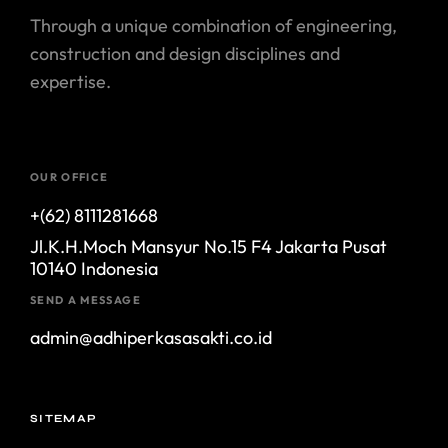
Through a unique combination of engineering,
construction and design disciplines and
expertise.
OUR OFFICE
+(62) 8111281668
Jl.K.H.Moch Mansyur No.15 F4 Jakarta Pusat
10140 Indonesia
SEND A MESSAGE
admin@adhiperkasasakti.co.id
SITEMAP