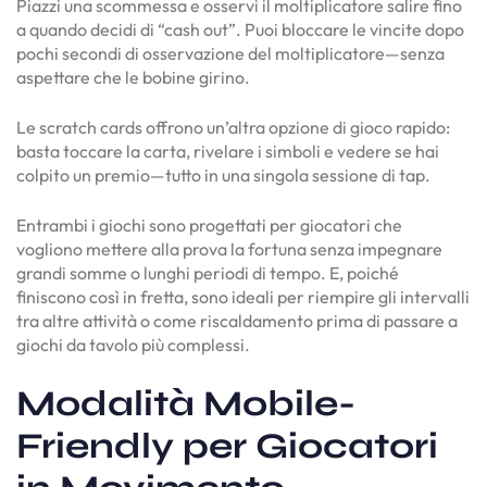
Piazzi una scommessa e osservi il moltiplicatore salire fino
a quando decidi di “cash out”. Puoi bloccare le vincite dopo
pochi secondi di osservazione del moltiplicatore—senza
aspettare che le bobine girino.
Le scratch cards offrono un’altra opzione di gioco rapido:
basta toccare la carta, rivelare i simboli e vedere se hai
colpito un premio—tutto in una singola sessione di tap.
Entrambi i giochi sono progettati per giocatori che
vogliono mettere alla prova la fortuna senza impegnare
grandi somme o lunghi periodi di tempo. E, poiché
finiscono così in fretta, sono ideali per riempire gli intervalli
tra altre attività o come riscaldamento prima di passare a
giochi da tavolo più complessi.
Modalità Mobile-
Friendly per Giocatori