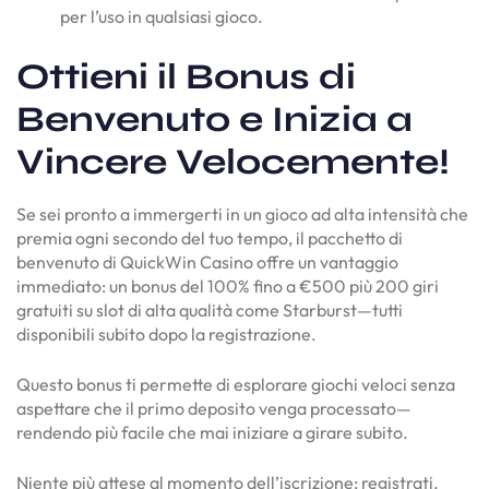
per l’uso in qualsiasi gioco.
Ottieni il Bonus di
Benvenuto e Inizia a
Vincere Velocemente!
Se sei pronto a immergerti in un gioco ad alta intensità che
premia ogni secondo del tuo tempo, il pacchetto di
benvenuto di QuickWin Casino offre un vantaggio
immediato: un bonus del 100% fino a €500 più 200 giri
gratuiti su slot di alta qualità come Starburst—tutti
disponibili subito dopo la registrazione.
Questo bonus ti permette di esplorare giochi veloci senza
aspettare che il primo deposito venga processato—
rendendo più facile che mai iniziare a girare subito.
Niente più attese al momento dell’iscrizione; registrati,