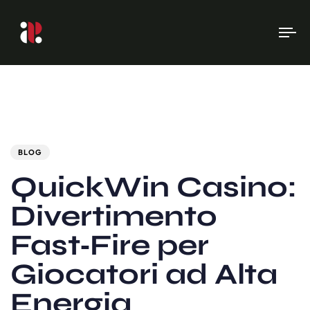
To
na
Author
Published
PUBLISHED
on:
IN:
BLOG
QuickWin Casino:
Divertimento
Fast‑Fire per
Giocatori ad Alta
Energia