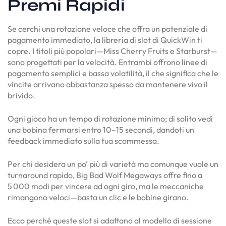
Premi Rapidi
Se cerchi una rotazione veloce che offra un potenziale di
pagamento immediato, la libreria di slot di QuickWin ti
copre. I titoli più popolari—Miss Cherry Fruits e Starburst—
sono progettati per la velocità. Entrambi offrono linee di
pagamento semplici e bassa volatilità, il che significa che le
vincite arrivano abbastanza spesso da mantenere vivo il
brivido.
Ogni gioco ha un tempo di rotazione minimo; di solito vedi
una bobina fermarsi entro 10–15 secondi, dandoti un
feedback immediato sulla tua scommessa.
Per chi desidera un po’ più di varietà ma comunque vuole un
turnaround rapido, Big Bad Wolf Megaways offre fino a
5 000 modi per vincere ad ogni giro, ma le meccaniche
rimangono veloci—basta un clic e le bobine girano.
Ecco perché queste slot si adattano al modello di sessione