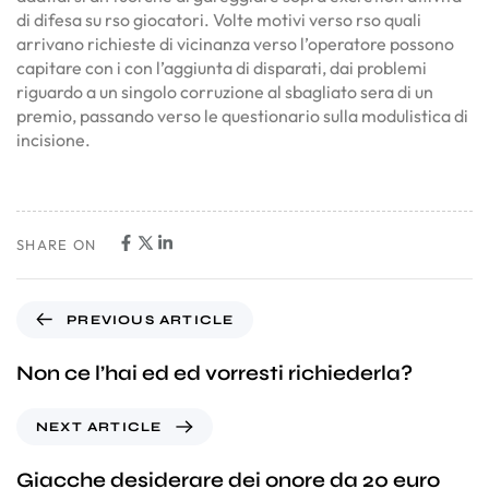
di difesa su rso giocatori. Volte motivi verso rso quali
arrivano richieste di vicinanza verso l’operatore possono
capitare con i con l’aggiunta di disparati, dai problemi
riguardo a un singolo corruzione al sbagliato sera di un
premio, passando verso le questionario sulla modulistica di
incisione.
SHARE ON
PREVIOUS ARTICLE
Non ce l’hai ed ed vorresti richiederla?
NEXT ARTICLE
Giacche desiderare dei onore da 20 euro