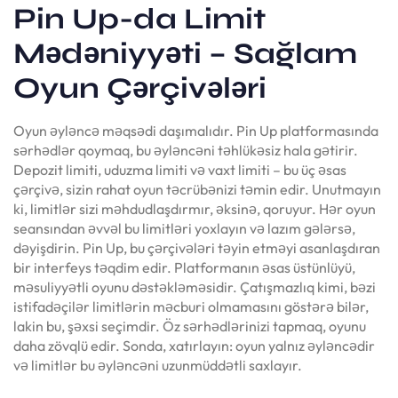
Pin Up-da Limit
Mədəniyyəti – Sağlam
Oyun Çərçivələri
Oyun əyləncə məqsədi daşımalıdır. Pin Up platformasında
sərhədlər qoymaq, bu əyləncəni təhlükəsiz hala gətirir.
Depozit limiti, uduzma limiti və vaxt limiti – bu üç əsas
çərçivə, sizin rahat oyun təcrübənizi təmin edir. Unutmayın
ki, limitlər sizi məhdudlaşdırmır, əksinə, qoruyur. Hər oyun
seansından əvvəl bu limitləri yoxlayın və lazım gələrsə,
dəyişdirin. Pin Up, bu çərçivələri təyin etməyi asanlaşdıran
bir interfeys təqdim edir. Platformanın əsas üstünlüyü,
məsuliyyətli oyunu dəstəkləməsidir. Çatışmazlıq kimi, bəzi
istifadəçilər limitlərin məcburi olmamasını göstərə bilər,
lakin bu, şəxsi seçimdir. Öz sərhədlərinizi tapmaq, oyunu
daha zövqlü edir. Sonda, xatırlayın: oyun yalnız əyləncədir
və limitlər bu əyləncəni uzunmüddətli saxlayır.