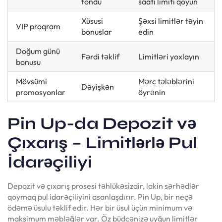
fondu
saatı limiti qoyun
Xüsusi
Şəxsi limitlər təyin
VIP proqram
bonuslar
edin
Doğum günü
Fərdi təklif
Limitləri yoxlayın
bonusu
Mövsümi
Mərc tələblərini
Dəyişkən
promosyonlar
öyrənin
Pin Up-da Depozit və
Çıxarış – Limitlərlə Pul
İdarəçiliyi
Depozit və çıxarış prosesi təhlükəsizdir, lakin sərhədlər
qoymaq pul idarəçiliyini asanlaşdırır. Pin Up, bir neçə
ödəmə üsulu təklif edir. Hər bir üsul üçün minimum və
maksimum məbləğlər var. Öz büdcənizə uyğun limitlər