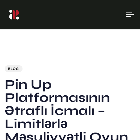
To
na
Author
Published
PUBLISHED
on:
IN:
BLOG
Pin Up
Platformasının
Ətraflı İcmalı –
Limitlərlə
Məsuliyyətli Oyun