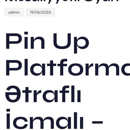
admin
19/06/2026
Pin Up
Platforma
Ətraflı
İcmalı –