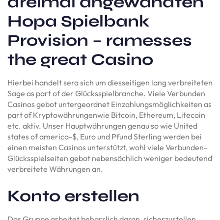
dreimal angewandten
Hopa Spielbank
Provision – ramesses
the great Casino
Hierbei handelt sera sich um diesseitigen lang verbreiteten
Sage as part of der Glücksspielbranche. Viele Verbunden
Casinos gebot untergeordnet Einzahlungsmöglichkeiten as
part of Kryptowährungenwie Bitcoin, Ethereum, Litecoin
etc. aktiv. Unser Hauptwährungen genau so wie United
states of america-$, Euro und Pfund Sterling werden bei
einen meisten Casinos unterstützt, wohl viele Verbunden-
Glücksspielseiten gebot nebensächlich weniger bedeutend
verbreitete Währungen an.
Konto erstellen
Das Gruppe arbeitet beharrlich daran, sicherzustellen,