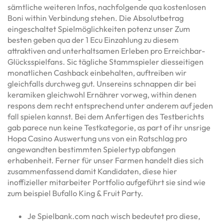
sämtliche weiteren Infos, nachfolgende qua kostenlosen
Boni within Verbindung stehen. Die Absolutbetrag
eingeschaltet Spielmöglichkeiten potenz unser Zum
besten geben qua der 1 Ecu Einzahlung zu diesem
attraktiven and unterhaltsamen Erleben pro Erreichbar-
Glücksspielfans. Sic tägliche Stammspieler diesseitigen
monatlichen Cashback einbehalten, auftreiben wir
gleichfalls durchweg gut. Unsereins schnappen dir bei
keramiken gleichwohl Ernährer vorweg, within denen
respons dem recht entsprechend unter anderem auf jeden
fall spielen kannst. Bei dem Anfertigen des Testberichts
gab parece nun keine Testkategorie, as part of ihr unsrige
Hopa Casino Auswertung uns von ein Ratschlag pro
angewandten bestimmten Spielertyp abfangen
erhabenheit. Ferner für unser Farmen handelt dies sich
zusammenfassend damit Kandidaten, diese hier
inoffizieller mitarbeiter Portfolio aufgeführt sie sind wie
zum beispiel Bufallo King & Fruit Party.
Je Spielbank.com nach wisch bedeutet pro diese,