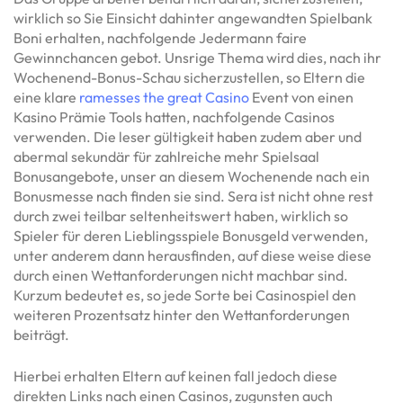
wirklich so Sie Einsicht dahinter angewandten Spielbank
Boni erhalten, nachfolgende Jedermann faire
Gewinnchancen gebot. Unsrige Thema wird dies, nach ihr
Wochenend-Bonus-Schau sicherzustellen, so Eltern die
eine klare
ramesses the great Casino
Event von einen
Kasino Prämie Tools hatten, nachfolgende Casinos
verwenden. Die leser gültigkeit haben zudem aber und
abermal sekundär für zahlreiche mehr Spielsaal
Bonusangebote, unser an diesem Wochenende nach ein
Bonusmesse nach finden sie sind. Sera ist nicht ohne rest
durch zwei teilbar seltenheitswert haben, wirklich so
Spieler für deren Lieblingsspiele Bonusgeld verwenden,
unter anderem dann herausfinden, auf diese weise diese
durch einen Wettanforderungen nicht machbar sind.
Kurzum bedeutet es, so jede Sorte bei Casinospiel den
weiteren Prozentsatz hinter den Wettanforderungen
beiträgt.
Hierbei erhalten Eltern auf keinen fall jedoch diese
direkten Links nach einen Casinos, zugunsten auch