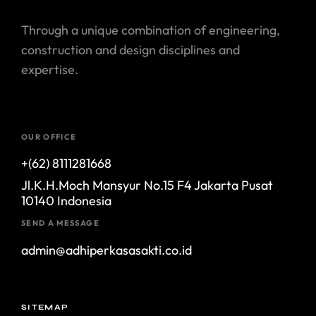
Through a unique combination of engineering,
construction and design disciplines and
expertise.
OUR OFFICE
+(62) 8111281668
Jl.K.H.Moch Mansyur No.15 F4 Jakarta Pusat
10140 Indonesia
SEND A MESSAGE
admin@adhiperkasasakti.co.id
SITEMAP