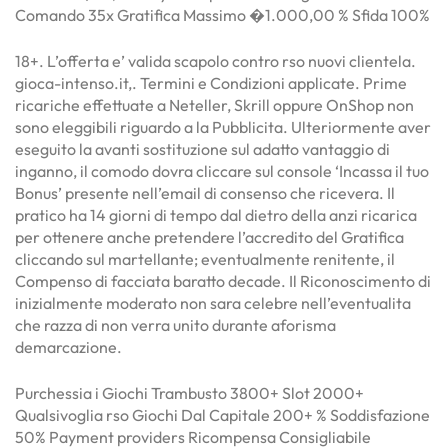
Comando 35x Gratifica Massimo �1.000,00 % Sfida 100%
18+. L’offerta e’ valida scapolo contro rso nuovi clientela.
gioca-intenso.it,. Termini e Condizioni applicate. Prime
ricariche effettuate a Neteller, Skrill oppure OnShop non
sono eleggibili riguardo a la Pubblicita. Ulteriormente aver
eseguito la avanti sostituzione sul adatto vantaggio di
inganno, il comodo dovra cliccare sul console ‘Incassa il tuo
Bonus’ presente nell’email di consenso che ricevera. Il
pratico ha 14 giorni di tempo dal dietro della anzi ricarica
per ottenere anche pretendere l’accredito del Gratifica
cliccando sul martellante; eventualmente renitente, il
Compenso di facciata baratto decade. Il Riconoscimento di
inizialmente moderato non sara celebre nell’eventualita
che razza di non verra unito durante aforisma
demarcazione.
Purchessia i Giochi Trambusto 3800+ Slot 2000+
Qualsivoglia rso Giochi Dal Capitale 200+ % Soddisfazione
50% Payment providers Ricompensa Consigliabile