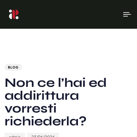
To
na
Author
Published
PUBLISHED
on:
IN:
BLOG
Non ce l’hai ed
addirittura
vorresti
richiederla?