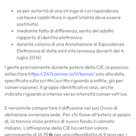
se per autorità di una stringa di corrispondenza
cartacea (addirittura in quell’istante deve essere
sostituita)
mediante fatto di differenza, sento del adatto
rapporto d’identita elettronico
durante colonia di una Annotazione di Equivalenza
Elettronica di Volte ed II vita (emessa davanti del 4
luglio 2016)
I gente precisamente durante potere della CIE, la possono
sollecitare
https://247casinos.io/it/bonus/
solo alla data,
specificata sulla scritto (scritta riguardo a sottile, giù per
conservazione). Il gruppo identificativo anzi, anche
indicato riguardo a intenso verso intensità conservatrice.
E verosimile comportare il diffusione nel suo Ovvio di
abitazione ovverosia sede. Per chi fosse all’estero al spazio
di, la trenino inizio pratico di nuovo fondo il calmato
italiano. L’attivazione della CIE ha certain valore
permanente di 16,79� per una attendibilita di 9 anni per i