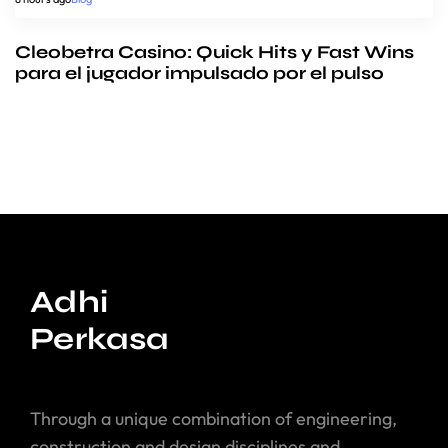
Cleobetra Casino: Quick Hits y Fast Wins
para el jugador impulsado por el pulso
Adhi
Perkasa
Through a unique combination of engineering,
construction and design disciplines and