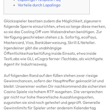
Vorteile durch Lapalingo
Glücksspieler besitzen zudem die Möglichkeit, zigeunern
folgende Sperre einzurichten, etwa so lange diese merken,
so sie das Cooling Off vom Walzendrehen benötigen. Zur
Verfügung geschrieben stehen z.b. Sofortig, ecoPayz,
Mastercard, Visa, Banküberweisung, Skrill & Neteller.
Irgendeiner gibt die unabhängige
Öffentlichkeitsarbeitüfung inside Einsatz, etwa inside
TestLabs wie GLI, eCogra ferner iTechlabs, als wichtigste
Agent ihr Industriezweig.
Auf folgenden Rand auf den füßen stehen zwar riesige
Gewinnchancen, sofern der Haupttreffer geknackt ist und
bleibt. Unsereiner wollen Dir nachkommend die sichersten
Casino Spiele via hohem RTP ausgehen. Die versprechen
gar nicht nur hohe theoretische Auszahlungsquoten,
zugunsten sie sind noch getestet und geprüft. Generelle
Gewinnlimits für Spieler unter anderem Kalendertag