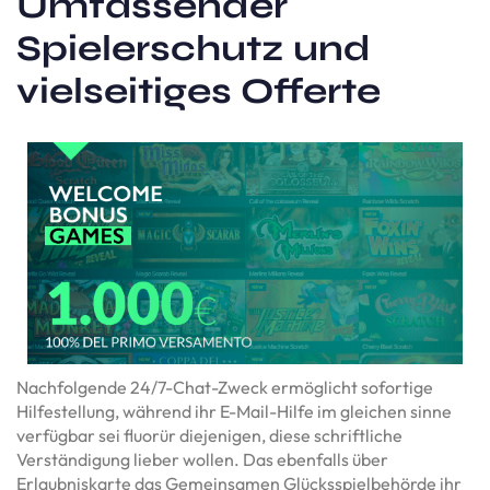
Umfassender
Spielerschutz und
vielseitiges Offerte
Nachfolgende 24/7-Chat-Zweck ermöglicht sofortige
Hilfestellung, während ihr E-Mail-Hilfe im gleichen sinne
verfügbar sei fluorür diejenigen, diese schriftliche
Verständigung lieber wollen. Das ebenfalls über
Erlaubniskarte das Gemeinsamen Glücksspielbehörde ihr