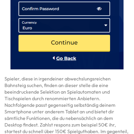
Spieler, diese in irgendeiner abwechslungsreichen
Bahnsteig suchen, finden an dieser stelle die eine
beeindruckende Selektion an Spielautomaten und
Tischspielen durch renommierten Anbietern.
Nachfolgende passt gegenseitig selbständig deinem
Smartphone unter anderem Tablet an und bietet dir
sämtliche Funktionen, die du nebensächlich an dem
Desktop findest. Zahlst respons zum beispiel 50€ ihr,
startest du schnell über 150€ Spielguthaben. Im gegenteil,