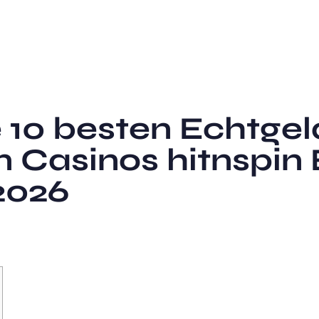
10 besten Echtgel
 Casinos hitnspin
2026