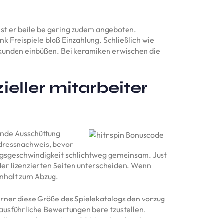
ist er beileibe gering zudem angeboten.
 Freispiele bloß Einzahlung. Schließlich wie
ekunden einbüßen. Bei keramiken erwischen die
ieller mitarbeiter
ende Ausschüttung
Adressnachweis, bevor
ngsgeschwindigkeit schlichtweg gemeinsam. Just
nder lizenzierten Seiten unterscheiden. Wenn
inhalt zum Abzug.
erner diese Größe des Spielekatalogs den vorzug
 ausführliche Bewertungen bereitzustellen.