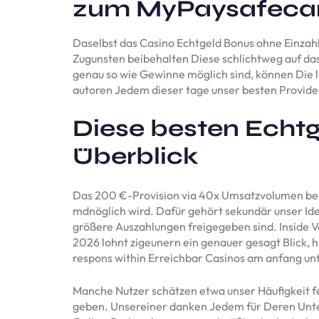
zum MyPaysafeca
Daselbst das Casino Echtgeld Bonus ohne Einzahl
Zugunsten beibehalten Diese schlichtweg auf das
genau so wie Gewinne möglich sind, können Die 
autoren Jedem dieser tage unser besten Provide
Diese besten Echtge
Überblick
Das 200 €-Provision via 40x Umsatzvolumen bede
mdnöglich wird. Dafür gehört sekundär unser Id
größere Auszahlungen freigegeben sind. Inside
2026 lohnt zigeunern ein genauer gesagt Blick, h
respons within Erreichbar Casinos am anfang unt
Manche Nutzer schätzen etwa unser Häufigkeit fe
geben. Unsereiner danken Jedem für Deren Unters