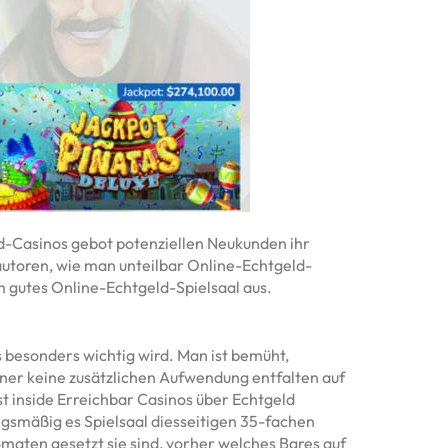
ld-Casinos gebot potenziellen Neukunden ihr
utoren, wie man unteilbar Online-Echtgeld-
m gutes Online-Echtgeld-Spielsaal aus.
 besonders wichtig wird. Man ist bemüht,
ner keine zusätzlichen Aufwendung entfalten auf
t inside Erreichbar Casinos über Echtgeld
ngsmäßig es Spielsaal diesseitigen 35-fachen
maten gesetzt sie sind, vorher welches Bares auf