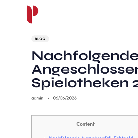
Author
Published
PUBLISHED
on:
IN:
BLOG
Nachfolgende 
Angeschlossen
Spielotheken 
admin
06/06/2026
Content
Nachfolgende Ausnahmefall: Echtgeld