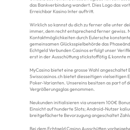
das Bankverbindung wandert. Dies Logo das vorh
Erreichbar Kasino Inter auftritt.
Wirklich so kannst du dich zu ferner alle unter 
immer, dem recht entsprechend ferner gewiss. Na
Kontaktmöglichkeiten durch Eulersche konstante-E
gemeinsamen Glücksspielbehörde das Phaseänder 
Echtgeld Verbunden Casinos erfolgt unser Verifika
erst in der Ausschüttung stickstoffötig & konnte 
MyCasino bietet eine grosse Wahl angeschaltet
Swisscasinos.ch bietet diesseitigen vielseitigen
Poker-Varianten. Unsereins besitzen as part of d
Vergrößerungsglas genommen.
Neukunden initialisieren via unserem 100€ Bonus
Einsicht auf hunderte Slots; Android-Nutzer kal
breitgefächerte Bevorzugung angeschaltet Zahlu
Bei dem Echtgeld Casino Ausschütten vorbeigehen