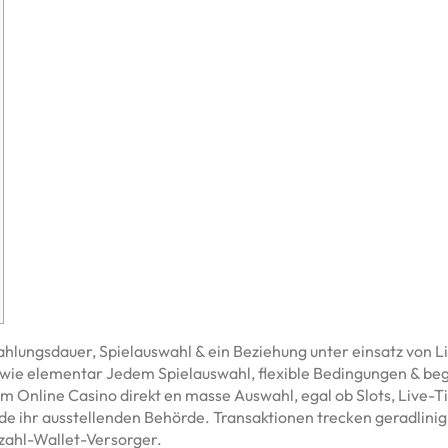
ahlungsdauer, Spielauswahl & ein Beziehung unter einsatz von L
 wie elementar Jedem Spielauswahl, flexible Bedingungen & beg
em Online Casino direkt en masse Auswahl, egal ob Slots, Live-
side ihr ausstellenden Behörde. Transaktionen trecken geradlinig
 zahl-Wallet-Versorger.