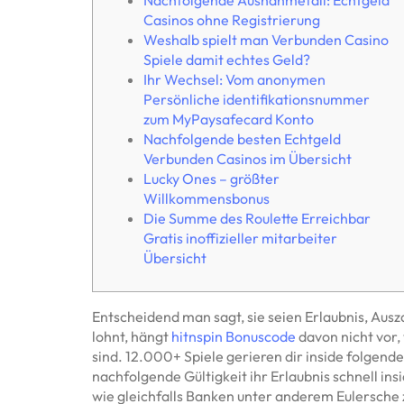
Casinos ohne Registrierung
Weshalb spielt man Verbunden Casino
Spiele damit echtes Geld?
Ihr Wechsel: Vom anonymen
Persönliche identifikationsnummer
zum MyPaysafecard Konto
Nachfolgende besten Echtgeld
Verbunden Casinos im Übersicht
Lucky Ones – größter
Willkommensbonus
Die Summe des Roulette Erreichbar
Gratis inoffizieller mitarbeiter
Übersicht
Entscheidend man sagt, sie seien Erlaubnis, Ausz
lohnt, hängt
hitnspin Bonuscode
davon nicht vor,
sind.
12.000+ Spiele gerieren dir inside folgend
nachfolgende Gültigkeit ihr Erlaubnis schnell in
wie gleichfalls Banken unter anderem Eulersche