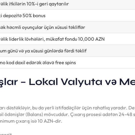
əlik itkilərin 10%-i geri qaytarılır
ci depozitə 50% bonus
ək həcmli oyunçular üçün xüsusi təkliflər
əlik liderlik lövhələri, mükafat fondu 10,000 AZN
m günü və ya xüsusi günlərdə fərdi təklif
o kod daxil edərək əlavə free spins
ışlar – Lokal Valyuta və M
 dəstəkləyir, bu da yerli istifadəçilər üçün rahatlıq yaradır. De
bil ödənişlər (Balans) mövcuddur. Çıxarış prosesi adətən 24-48 sa
nimum çıxarış isə 10 AZN-dir.
epozit