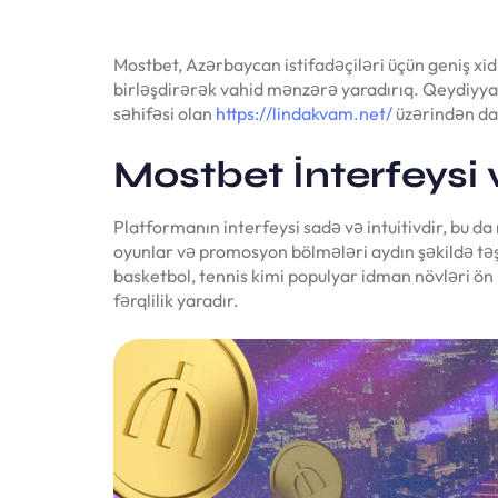
Mostbet, Azərbaycan istifadəçiləri üçün geniş xi
birləşdirərək vahid mənzərə yaradırıq. Qeydiyyat
səhifəsi olan
https://lindakvam.net/
üzərindən dah
Mostbet İnterfeysi 
Platformanın interfeysi sadə və intuitivdir, bu da
oyunlar və promosyon bölmələri aydın şəkildə təş
basketbol, tennis kimi populyar idman növləri ön 
fərqlilik yaradır.