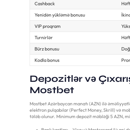
Cashback
Həft
Yenidən yükləmə bonusu
İkin
VIP proqram
Yüks
Turnirlər
Həft
Bürz bonusu
Doğu
Kodla bonus
Prom
Depozitlər və Çıxar
Mostbet
Mostbet Azərbaycan manatı (AZN) ilə əməliyyatları
elektron pulqabılar (Perfect Money, Skrill) və mo
tələb olunur. Minimum depozit məbləği 5 AZN, mi
Bank kartları – Visa və Mastercard ilə ani d