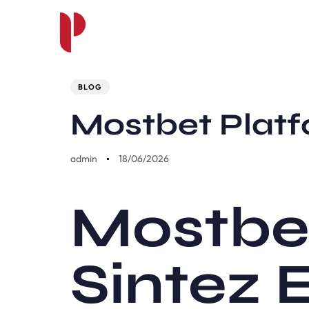
Author
Published
PUBLISHED
on:
IN:
BLOG
Mostbet Platf
admin
18/06/2026
Mostbet
Sintez 