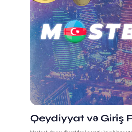
Qeydiyyat və Giriş