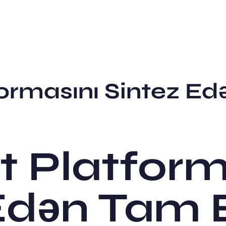
ormasını Sintez Ed
 Platform
Edən Tam 