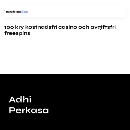
1 minute ago
Blog
100 kry kostnadsfri casino och avgiftsfri
freespins
Adhi
Perkasa