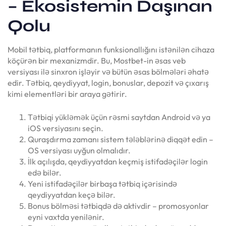
– Ekosistemin Daşınan
Qolu
Mobil tətbiq, platformanın funksionallığını istənilən cihaza
köçürən bir mexanizmdir. Bu, Mostbet-in əsas veb
versiyası ilə sinxron işləyir və bütün əsas bölmələri əhatə
edir. Tətbiq, qeydiyyat, login, bonuslar, depozit və çıxarış
kimi elementləri bir araya gətirir.
Tətbiqi yükləmək üçün rəsmi saytdan Android və ya
iOS versiyasını seçin.
Quraşdırma zamanı sistem tələblərinə diqqət edin –
OS versiyası uyğun olmalıdır.
İlk açılışda, qeydiyyatdan keçmiş istifadəçilər login
edə bilər.
Yeni istifadəçilər birbaşa tətbiq içərisində
qeydiyyatdan keçə bilər.
Bonus bölməsi tətbiqdə də aktivdir – promosyonlar
eyni vaxtda yenilənir.