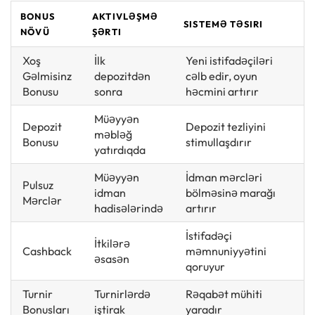
BONUS
AKTIVLƏŞMƏ
SISTEMƏ TƏSIRI
NÖVÜ
ŞƏRTI
Xoş
İlk
Yeni istifadəçiləri
Gəlmisinz
depozitdən
cəlb edir, oyun
Bonusu
sonra
həcmini artırır
Müəyyən
Depozit
Depozit tezliyini
məbləğ
Bonusu
stimullaşdırır
yatırdıqda
Müəyyən
İdman mərcləri
Pulsuz
idman
bölməsinə marağı
Mərclər
hadisələrində
artırır
İstifadəçi
İtkilərə
Cashback
məmnuniyyətini
əsasən
qoruyur
Turnir
Turnirlərdə
Rəqabət mühiti
Bonusları
iştirak
yaradır