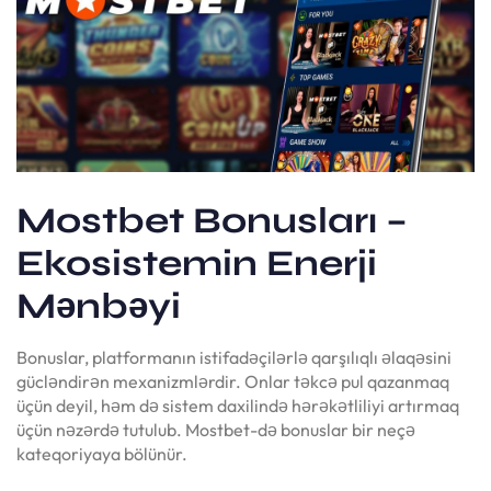
Mostbet Bonusları –
Ekosistemin Enerji
Mənbəyi
Bonuslar, platformanın istifadəçilərlə qarşılıqlı əlaqəsini
gücləndirən mexanizmlərdir. Onlar təkcə pul qazanmaq
üçün deyil, həm də sistem daxilində hərəkətliliyi artırmaq
üçün nəzərdə tutulub. Mostbet-də bonuslar bir neçə
kateqoriyaya bölünür.