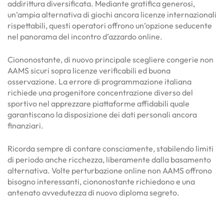
addirittura diversificata. Mediante gratifica generosi,
un’ampia alternativa di giochi ancora licenze internazionali
rispettabili, questi operatori offrono un’opzione seducente
nel panorama del incontro d’azzardo online.
Ciononostante, di nuovo principale scegliere congerie non
AAMS sicuri sopra licenze verificabili ed buona
osservazione. La errore di programmazione italiana
richiede una progenitore concentrazione diverso del
sportivo nel apprezzare piattaforme affidabili quale
garantiscano la disposizione dei dati personali ancora
finanziari.
Ricorda sempre di contare consciamente, stabilendo limiti
di periodo anche ricchezza, liberamente dalla basamento
alternativa. Volte perturbazione online non AAMS offrono
bisogno interessanti, ciononostante richiedono e una
antenato avvedutezza di nuovo diploma segreto.