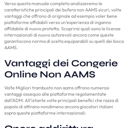
Verso questa manuale completa analizzeremo le
caratteristiche principali dei bufera non AAMS sicuri, volte
vantaggi che offrono di originale ad esempio voler bene
piattaforme affidabili verso un’esperienza di inganno
affidabile di nuovo protetta. Scoprirai quali sono le licenze
internazionali di nuovo autorevoli ancora come queste
garantiscono norma di scelta equiparabili su quelli dei bisca
AAMS.
Vantaggi dei Congerie
Online Non AAMS
Volte Migliori trambusto non aams offrono numerosi
vantaggi ossequio alle piattaforme regolamentate
dall’ADM. All’istante volte principali benefici che razza di
popolo di attirano nondimeno ancora giocatori italiani
sopra queste piattaforme internazionali: