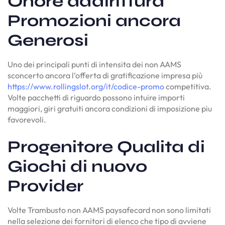
Onore addirittura
Promozioni ancora
Generosi
Uno dei principali punti di intensita dei non AAMS
sconcerto ancora l’offerta di gratificazione impresa più
https://www.rollingslot.org/it/codice-promo
competitiva.
Volte pacchetti di riguardo possono intuire importi
maggiori, giri gratuiti ancora condizioni di imposizione piu
favorevoli.
Progenitore Qualita di
Giochi di nuovo
Provider
Volte Trambusto non AAMS paysafecard non sono limitati
nella selezione dei fornitori di elenco che tipo di avviene