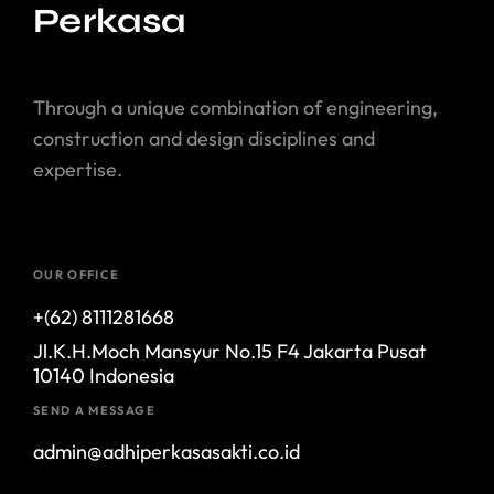
Perkasa
Through a unique combination of engineering,
construction and design disciplines and
expertise.
OUR OFFICE
+(62) 8111281668
Jl.K.H.Moch Mansyur No.15 F4 Jakarta Pusat
10140 Indonesia
SEND A MESSAGE
admin@adhiperkasasakti.co.id