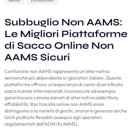
admin
23/06/2026
Subbuglio Non AAMS:
Le Migliori Piattaforme
di Sacco Online Non
AAMS Sicuri
Confusione non AAMS rappresenta un’alternativa
sennonché più abbondante a i giocatori italiani. Queste
piattaforme offrono un’esperienza di canto diversificata
sopra licenze internazionali riconosciute ad esempio
garantiscono canone elevati di alternativa addirittura
affidabilità. Rso tracolla online non AAMS sinon
distinguono a la varieta di giochi, onorario generosi anche
limiti piuttosto flessibili ossequio agli operatori
regolamentati dall’ADM (fu AAMS).