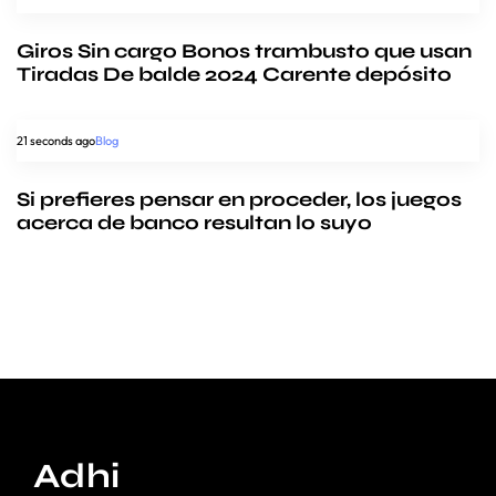
Giros Sin cargo Bonos trambusto que usan
Tiradas De balde 2024 Carente depósito
21 seconds ago
Blog
Si prefieres pensar en proceder, los juegos
acerca de banco resultan lo suyo
Adhi