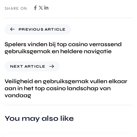
SHARE ON
PREVIOUS ARTICLE
Spelers vinden bij top casino verrassend
gebruiksgemak en heldere navigatie
NEXT ARTICLE
Veiligheid en gebruiksgemak vullen elkaar
aan in het top casino landschap van
vandaag
You may also like