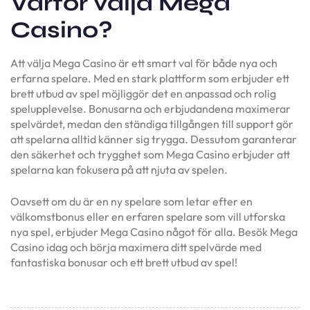
Varför välja Mega
Casino?
Att välja Mega Casino är ett smart val för både nya och
erfarna spelare. Med en stark plattform som erbjuder ett
brett utbud av spel möjliggör det en anpassad och rolig
spelupplevelse. Bonusarna och erbjudandena maximerar
spelvärdet, medan den ständiga tillgången till support gör
att spelarna alltid känner sig trygga. Dessutom garanterar
den säkerhet och trygghet som Mega Casino erbjuder att
spelarna kan fokusera på att njuta av spelen.
Oavsett om du är en ny spelare som letar efter en
välkomstbonus eller en erfaren spelare som vill utforska
nya spel, erbjuder Mega Casino något för alla. Besök Mega
Casino idag och börja maximera ditt spelvärde med
fantastiska bonusar och ett brett utbud av spel!