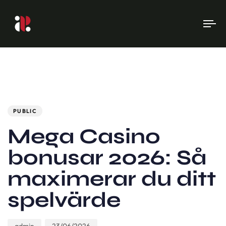
To
na
Author
Published
PUBLISHED
on:
IN:
PUBLIC
Mega Casino
bonusar 2026: Så
maximerar du ditt
spelvärde