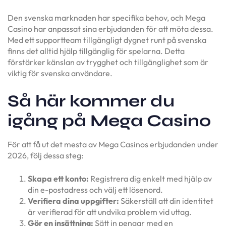
Den svenska marknaden har specifika behov, och Mega
Casino har anpassat sina erbjudanden för att möta dessa.
Med ett supportteam tillgängligt dygnet runt på svenska
finns det alltid hjälp tillgänglig för spelarna. Detta
förstärker känslan av trygghet och tillgänglighet som är
viktig för svenska användare.
Så här kommer du
igång på Mega Casino
För att få ut det mesta av Mega Casinos erbjudanden under
2026, följ dessa steg:
Skapa ett konto:
Registrera dig enkelt med hjälp av
din e-postadress och välj ett lösenord.
Verifiera dina uppgifter:
Säkerställ att din identitet
är verifierad för att undvika problem vid uttag.
Gör en insättning:
Sätt in pengar med en