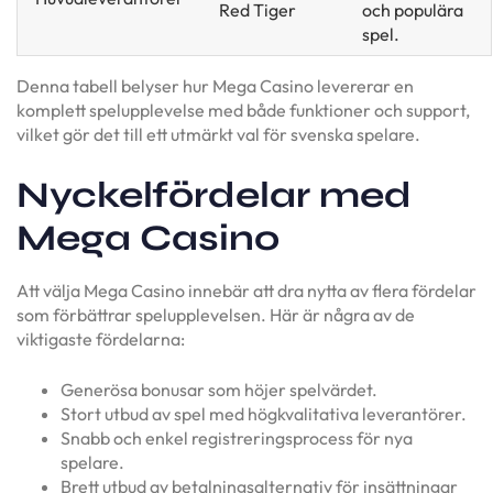
Red Tiger
och populära
spel.
Denna tabell belyser hur Mega Casino levererar en
komplett spelupplevelse med både funktioner och support,
vilket gör det till ett utmärkt val för svenska spelare.
Nyckelfördelar med
Mega Casino
Att välja Mega Casino innebär att dra nytta av flera fördelar
som förbättrar spelupplevelsen. Här är några av de
viktigaste fördelarna:
Generösa bonusar som höjer spelvärdet.
Stort utbud av spel med högkvalitativa leverantörer.
Snabb och enkel registreringsprocess för nya
spelare.
Brett utbud av betalningsalternativ för insättningar