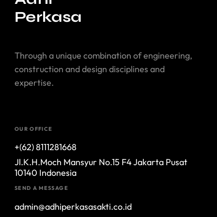
Perkasa
Through a unique combination of engineering,
construction and design disciplines and
expertise.
OUR OFFICE
+(62) 8111281668
Jl.K.H.Moch Mansyur No.15 F4 Jakarta Pusat
10140 Indonesia
SEND A MESSAGE
admin@adhiperkasasakti.co.id