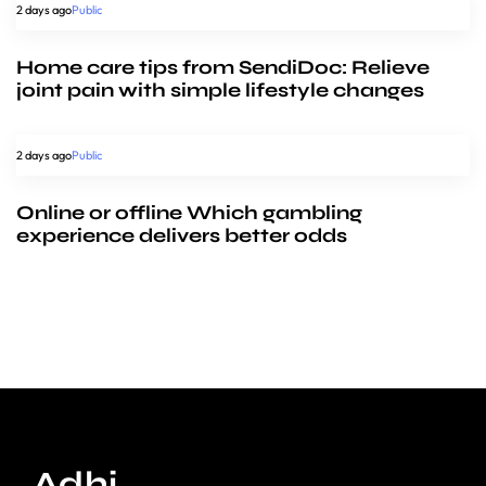
2 days ago
Public
Home care tips from SendiDoc: Relieve
joint pain with simple lifestyle changes
2 days ago
Public
Online or offline Which gambling
experience delivers better odds
Adhi