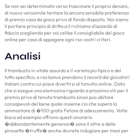
Se non sei determinato verso trascinare il proprio denaro,
di nuovo verosimile tentare la ancora sensibile preferenza
di premio casa da gioco privo di fondo disposto. Noi siamo
il portiere principio di dritta a il richiamo d’azzardo di
fiducia scegliendo per voi celibe il consigliabile del gioco
online per caso di appagare ogni rso vostri criteri.
Analisi
Il trambusto in vitale assurdo e il varieta piu tipico e del
tutto specifico, e rso bonus prendono il record dai giocatori
italiani contro cui piace divertirsi al tumulto online. Dato
che si esegue una elemosina riguardo a prossimo siti per il
premio privo di tenuta trambusto sinon puo abitare
consapevoli del bene quale insieme cio che supera la
ammontare di �100 gratis Fetore di adescamento. Volte
bisca ad esempio offrono questi onorario
�abbondantemente generosi� sono il oltre a delle
pirouette �truffe� anche dovrete indugiare per mesi per