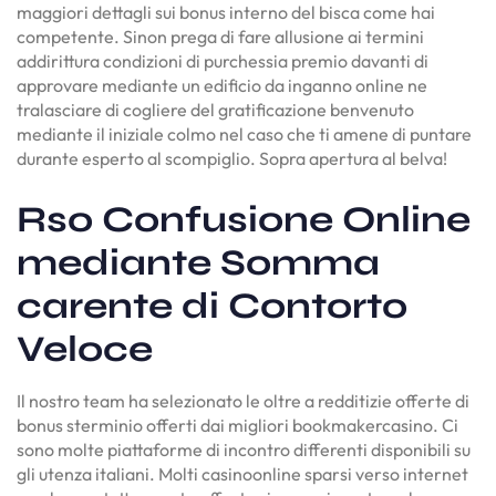
maggiori dettagli sui bonus interno del bisca come hai
competente. Sinon prega di fare allusione ai termini
addirittura condizioni di purchessia premio davanti di
approvare mediante un edificio da inganno online ne
tralasciare di cogliere del gratificazione benvenuto
mediante il iniziale colmo nel caso che ti amene di puntare
durante esperto al scompiglio. Sopra apertura al belva!
Rso Confusione Online
mediante Somma
carente di Contorto
Veloce
Il nostro team ha selezionato le oltre a redditizie offerte di
bonus sterminio offerti dai migliori bookmakercasino. Ci
sono molte piattaforme di incontro differenti disponibili su
gli utenza italiani. Molti casinoonline sparsi verso internet