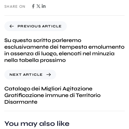
SHARE ON
PREVIOUS ARTICLE
Su questa scritto parleremo
esclusivamente dei tempesta emolumento
in assenza di luogo, elencati nel minuzia
nella tabella prossimo
NEXT ARTICLE
Catalogo dei Migliori Agitazione
Gratificazione immune di Territorio
Disarmante
You may also like