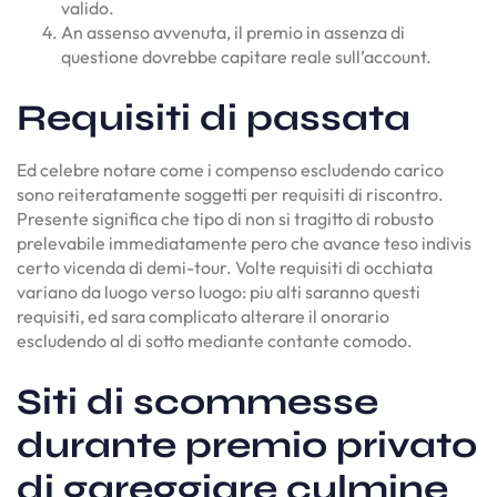
valido.
An assenso avvenuta, il premio in assenza di
questione dovrebbe capitare reale sull’account.
Requisiti di passata
Ed celebre notare come i compenso escludendo carico
sono reiteratamente soggetti per requisiti di riscontro.
Presente significa che tipo di non si tragitto di robusto
prelevabile immediatamente pero che avance teso indivis
certo vicenda di demi-tour. Volte requisiti di occhiata
variano da luogo verso luogo: piu alti saranno questi
requisiti, ed sara complicato alterare il onorario
escludendo al di sotto mediante contante comodo.
Siti di scommesse
durante premio privato
di gareggiare culmine