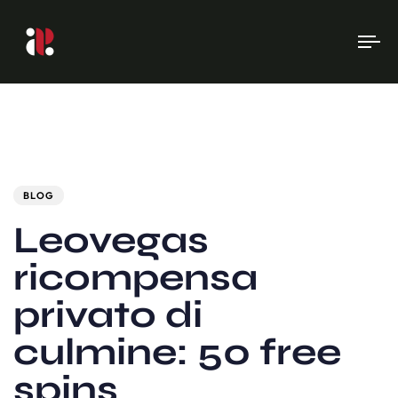
To
na
Author
Published
PUBLISHED
on:
IN:
BLOG
Leovegas
ricompensa
privato di
culmine: 50 free
spins