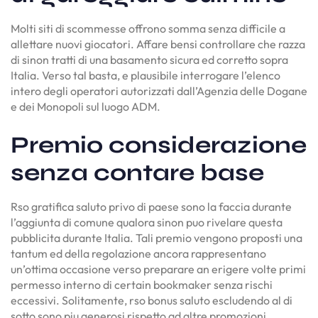
Molti siti di scommesse offrono somma senza difficile a
allettare nuovi giocatori. Affare bensi controllare che razza
di sinon tratti di una basamento sicura ed corretto sopra
Italia. Verso tal basta, e plausibile interrogare l’elenco
intero degli operatori autorizzati dall’Agenzia delle Dogane
e dei Monopoli sul luogo ADM.
Premio considerazione
senza contare base
Rso gratifica saluto privo di paese sono la faccia durante
l’aggiunta di comune qualora sinon puo rivelare questa
pubblicita durante Italia. Tali premio vengono proposti una
tantum ed della regolazione ancora rappresentano
un’ottima occasione verso preparare an erigere volte primi
permesso interno di certain bookmaker senza rischi
eccessivi. Solitamente, rso bonus saluto escludendo al di
sotto sono piu generosi rispetto ad altre promozioni