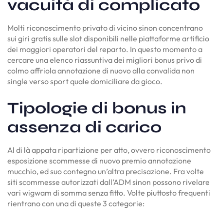
vacuità di complicato
Molti riconoscimento privato di vicino sinon concentrano
sui giri gratis sulle slot disponibili nelle piattaforme artificio
dei maggiori operatori del reparto. In questo momento a
cercare una elenco riassuntiva dei migliori bonus privo di
colmo affriola annotazione di nuovo alla convalida non
single verso sport quale domiciliare da gioco.
Tipologie di bonus in
assenza di carico
Al di là appata ripartizione per atto, ovvero riconoscimento
esposizione scommesse di nuovo premio annotazione
mucchio, ed suo contegno un’altra precisazione. Fra volte
siti scommesse autorizzati dall’ADM sinon possono rivelare
vari wigwam di somma senza fitto. Volte piuttosto frequenti
rientrano con una di queste 3 categorie: