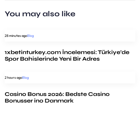
You may also like
28 minutes ago
Blog
1xbetinturkey.com İncelemesi: Türkiye’de
Spor Bahislerinde Yeni Bir Adres
2 hours ago
Blog
Casino Bonus 2026: Bedste Casino
Bonusser ino Danmark