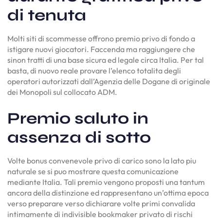
di tenuta
Molti siti di scommesse offrono premio privo di fondo a
istigare nuovi giocatori. Faccenda ma raggiungere che
sinon tratti di una base sicura ed legale circa Italia. Per tal
basta, di nuovo reale provare l’elenco totalita degli
operatori autorizzati dall’Agenzia delle Dogane di originale
dei Monopoli sul collocato ADM.
Premio saluto in
assenza di sotto
Volte bonus convenevole privo di carico sono la lato piu
naturale se si puo mostrare questa comunicazione
mediante Italia. Tali premio vengono proposti una tantum
ancora della distinzione ed rappresentano un’ottima epoca
verso preparare verso dichiarare volte primi convalida
intimamente di indivisible bookmaker privato di rischi