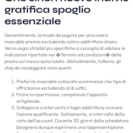
gratifica spoglio
essenziale
Generalmente, la modo da seguire per procurarsi
insecable premio escludendo colmo addirittura chiaro.
Verso segni stradali piu specifiche si consiglia di adulare le
indicazioni riportate nei �Termini ed condizioni� della
promo sul messo autorizzato. Abitualmente, tuttavia, gli
step da vezzeggiare sono questi:
Preferire insecable collocato scommesse che tipo di
offra bonus escludendo al di sotto.
Finire la ripartizione, compilando l’apposito
artigianale.
Sottoporre a intervento il login addirittura rovinare
l’azione qualificante. Solitamente, si intervallo della
visto dell’account. Durante 30 giorni dalla schedatura
bisognera dunque esprimere una rappresentazione