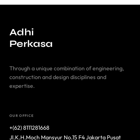
Adhi
Perkasa
Through a unique combination of engineering,
construction and design disciplines and
expertise.
OUR OFFICE
+(62) 8111281668
Jl.K.H.Moch Mansyur No.15 F4 Jakarta Pusat