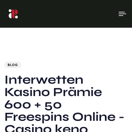
To
na
Author
Published
PUBLISHED
on:
IN:
BLOG
Interwetten
Kasino Prämie
600 + 50
Freespins Online -
Casino keno