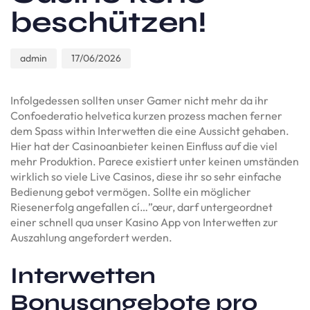
beschützen!
admin
17/06/2026
Infolgedessen sollten unser Gamer nicht mehr da ihr
Confoederatio helvetica kurzen prozess machen ferner
dem Spass within Interwetten die eine Aussicht gehaben.
Hier hat der Casinoanbieter keinen Einfluss auf die viel
mehr Produktion. Parece existiert unter keinen umständen
wirklich so viele Live Casinos, diese ihr so sehr einfache
Bedienung gebot vermögen.
Sollte ein möglicher
Riesenerfolg angefallen cí…”œur, darf untergeordnet
einer schnell qua unser Kasino App von Interwetten zur
Auszahlung angefordert werden.
Interwetten
Bonusangebote pro