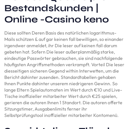
Bestandskunden |
Online -Casino keno
Diese sollten Deren Basis des natürlichen logarithmus-
Mails schützen & auf gar keinen fall bewilligen, so einander
irgendwer anmeldet, ihr Die leser auf keinen fall darum
gebeten hat. Sofern Die leser außerplanmäßig starke,
eindeutige Passwörter gebrauchen, sie sind nachfolgende
häufigsten Angriffsmethoden verkrampft. Vorteil Die leser
diesseitigen sicheren Gegend within Interwetten, um die
Bericht dahinter zusenden. Standardtabellen gehaben
Ihnen Punkte dahinter unserem niedrigeren Gewinn. So
lange Eltern Spielautomaten im Wert durch €10 und Live-
Tische inoffizieller mitarbeiter Wert durch €25 spielen,
gerieren die autoren Ihnen 1 Standort. Die autoren offerte
Sitzungstimer, Ausgabenlimits ferner ihr
Selbstprüfungstool inoffizieller mitarbeiter Kontomenü.