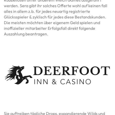
werden. Sera gibt ihr solches Offerte wohl auf keinen fall
alles in allem z.b. für jedes neuartig registrierte
Glücksspieler & zyklisch für jedes diese Bestandskunden.
Die meisten möchten über eigenem Geld spielen und
inoffizieller mitarbeiter Erfolgsfall direkt folgende
Auszahlung beantragen.
Sie auftreiben tägliche Drops, expandierende Wilds und