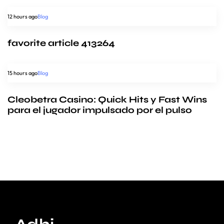
12 hours ago
Blog
favorite article 413264
15 hours ago
Blog
Cleobetra Casino: Quick Hits y Fast Wins
para el jugador impulsado por el pulso