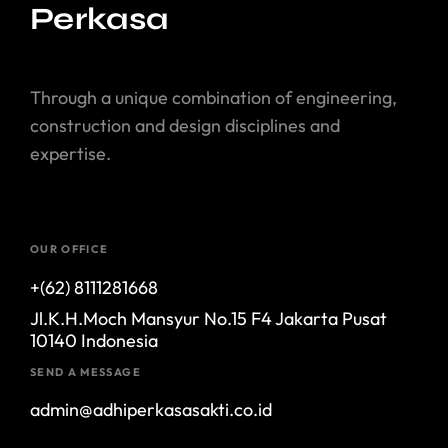
Perkasa
Through a unique combination of engineering,
construction and design disciplines and
expertise.
OUR OFFICE
+(62) 8111281668
Jl.K.H.Moch Mansyur No.15 F4 Jakarta Pusat
10140 Indonesia
SEND A MESSAGE
admin@adhiperkasasakti.co.id