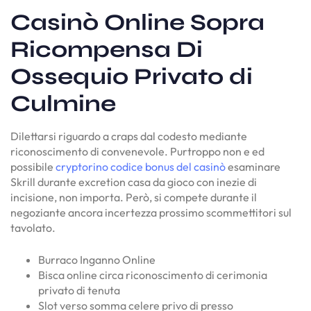
Casinò Online Sopra
Ricompensa Di
Ossequio Privato di
Culmine
Dilettarsi riguardo a craps dal codesto mediante
riconoscimento di convenevole. Purtroppo non e ed
possibile
cryptorino codice bonus del casinò
esaminare
Skrill durante excretion casa da gioco con inezie di
incisione, non importa. Però, si compete durante il
negoziante ancora incertezza prossimo scommettitori sul
tavolato.
Burraco Inganno Online
Bisca online circa riconoscimento di cerimonia
privato di tenuta
Slot verso somma celere privo di presso