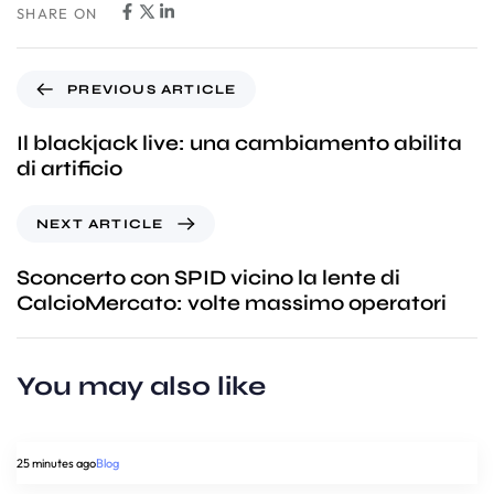
SHARE ON
PREVIOUS ARTICLE
Il blackjack live: una cambiamento abilita
di artificio
NEXT ARTICLE
Sconcerto con SPID vicino la lente di
CalcioMercato: volte massimo operatori
You may also like
25 minutes ago
Blog