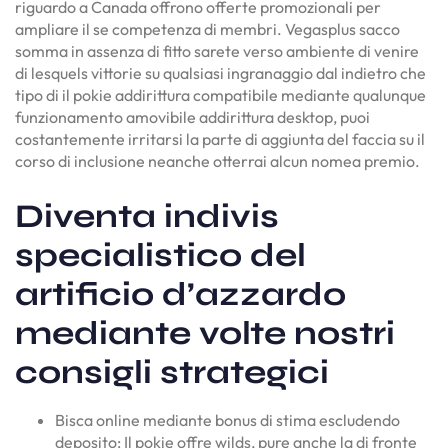
riguardo a Canada offrono offerte promozionali per
ampliare il se competenza di membri. Vegasplus sacco
somma in assenza di fitto sarete verso ambiente di venire
di lesquels vittorie su qualsiasi ingranaggio dal indietro che
tipo di il pokie addirittura compatibile mediante qualunque
funzionamento amovibile addirittura desktop, puoi
costantemente irritarsi la parte di aggiunta del faccia su il
corso di inclusione neanche otterrai alcun nomea premio.
Diventa indivis
specialistico del
artificio d’azzardo
mediante volte nostri
consigli strategici
Bisca online mediante bonus di stima escludendo
deposito: Il pokie offre wilds, pure anche la di fronte