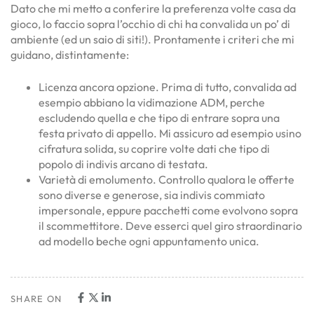
Dato che mi metto a conferire la preferenza volte casa da
gioco, lo faccio sopra l’occhio di chi ha convalida un po’ di
ambiente (ed un saio di siti!). Prontamente i criteri che mi
guidano, distintamente:
Licenza ancora opzione. Prima di tutto, convalida ad
esempio abbiano la vidimazione ADM, perche
escludendo quella e che tipo di entrare sopra una
festa privato di appello. Mi assicuro ad esempio usino
cifratura solida, su coprire volte dati che tipo di
popolo di indivis arcano di testata.
Varietà di emolumento. Controllo qualora le offerte
sono diverse e generose, sia indivis commiato
impersonale, eppure pacchetti come evolvono sopra
il scommettitore. Deve esserci quel giro straordinario
ad modello beche ogni appuntamento unica.
SHARE ON