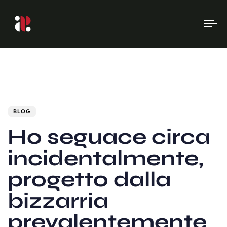
To
na
Author
Published
PUBLISHED
on:
IN:
BLOG
Ho seguace circa
incidentalmente,
progetto dalla
bizzarria
prevalentemente