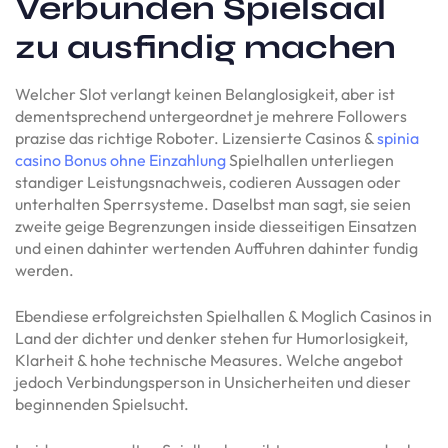
Verbunden Spielsaal
zu ausfindig machen
Welcher Slot verlangt keinen Belanglosigkeit, aber ist
dementsprechend untergeordnet je mehrere Followers
prazise das richtige Roboter. Lizensierte Casinos &
spinia
casino Bonus ohne Einzahlung
Spielhallen unterliegen
standiger Leistungsnachweis, codieren Aussagen oder
unterhalten Sperrsysteme. Daselbst man sagt, sie seien
zweite geige Begrenzungen inside diesseitigen Einsatzen
und einen dahinter wertenden Auffuhren dahinter fundig
werden.
Ebendiese erfolgreichsten Spielhallen & Moglich Casinos in
Land der dichter und denker stehen fur Humorlosigkeit,
Klarheit & hohe technische Measures. Welche angebot
jedoch Verbindungsperson in Unsicherheiten und dieser
beginnenden Spielsucht.