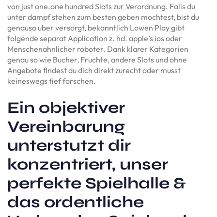
von just one.one hundred Slots zur Verordnung. Falls du
unter dampf stehen zum besten geben mochtest, bist du
genauso uber versorgt, bekanntlich Lowen Play gibt
folgende separat Application z. hd. apple’s ios oder
Menschenahnlicher roboter. Dank klarer Kategorien
genau so wie Bucher, Fruchte, andere Slots und ohne
Angebote findest du dich direkt zurecht oder musst
keineswegs tief forschen.
Ein objektiver
Vereinbarung
unterstutzt dir
konzentriert, unser
perfekte Spielhalle &
das ordentliche