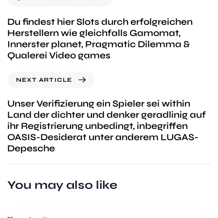
Du findest hier Slots durch erfolgreichen
Herstellern wie gleichfalls Gamomat,
Innerster planet, Pragmatic Dilemma &
Qualerei Video games
NEXT ARTICLE
Unser Verifizierung ein Spieler sei within
Land der dichter und denker geradlinig auf
ihr Registrierung unbedingt, inbegriffen
OASIS-Desiderat unter anderem LUGAS-
Depesche
You may also like