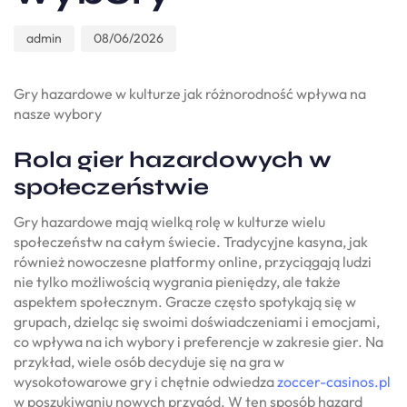
admin
08/06/2026
Gry hazardowe w kulturze jak różnorodność wpływa na
nasze wybory
Rola gier hazardowych w
społeczeństwie
Gry hazardowe mają wielką rolę w kulturze wielu
społeczeństw na całym świecie. Tradycyjne kasyna, jak
również nowoczesne platformy online, przyciągają ludzi
nie tylko możliwością wygrania pieniędzy, ale także
aspektem społecznym. Gracze często spotykają się w
grupach, dzieląc się swoimi doświadczeniami i emocjami,
co wpływa na ich wybory i preferencje w zakresie gier. Na
przykład, wiele osób decyduje się na gra w
wysokotowarowe gry i chętnie odwiedza
zoccer-casinos.pl
w poszukiwaniu nowych przygód. W ten sposób hazard