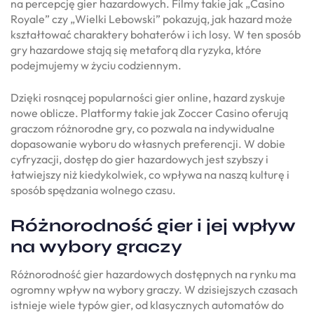
na percepcję gier hazardowych. Filmy takie jak „Casino
Royale” czy „Wielki Lebowski” pokazują, jak hazard może
kształtować charaktery bohaterów i ich losy. W ten sposób
gry hazardowe stają się metaforą dla ryzyka, które
podejmujemy w życiu codziennym.
Dzięki rosnącej popularności gier online, hazard zyskuje
nowe oblicze. Platformy takie jak Zoccer Casino oferują
graczom różnorodne gry, co pozwala na indywidualne
dopasowanie wyboru do własnych preferencji. W dobie
cyfryzacji, dostęp do gier hazardowych jest szybszy i
łatwiejszy niż kiedykolwiek, co wpływa na naszą kulturę i
sposób spędzania wolnego czasu.
Różnorodność gier i jej wpływ
na wybory graczy
Różnorodność gier hazardowych dostępnych na rynku ma
ogromny wpływ na wybory graczy. W dzisiejszych czasach
istnieje wiele typów gier, od klasycznych automatów do