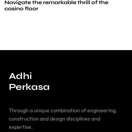
Navigate the remarkable thrill of the
casino floor
Adhi
Perkasa
Through a unique combination of engineering,
construction and design disciplines and
expertise.