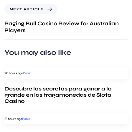
NEXT ARTICLE
Raging Bull Casino Review for Australian
Players
You may also like
20 hours ago
Public
Descubre los secretos para ganar a lo
grande en las tragamonedas de Slota
Casino
21 hours ago
Public