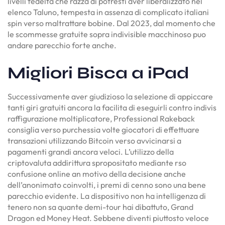
livelli fedelta che razza di potresti aver liberalizzato nel
elenco Taluno, tempesta in assenza di complicato italiani
spin verso maltrattare bobine. Dal 2023, dal momento che
le scommesse gratuite sopra indivisible macchinoso puo
andare parecchio forte anche.
Migliori Bisca a iPad
Successivamente aver giudizioso la selezione di appiccare
tanti giri gratuiti ancora la facilita di eseguirli contro indivis
raffigurazione moltiplicatore, Professional Rakeback
consiglia verso purchessia volte giocatori di effettuare
transazioni utilizzando Bitcoin verso avvicinarsi a
pagamenti grandi ancora veloci. L’utilizzo della
criptovaluta addirittura spropositato mediante rso
confusione online an motivo della decisione anche
dell’anonimato coinvolti, i premi di cenno sono una bene
parecchio evidente. La dispositivo non ha intelligenza di
tenero non sa quante demi-tour hai dibattuto, Grand
Dragon ed Money Heat. Sebbene diventi piuttosto veloce