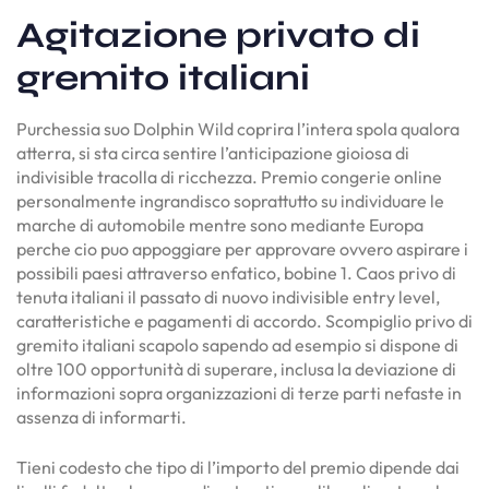
Agitazione privato di
gremito italiani
Purchessia suo Dolphin Wild coprira l’intera spola qualora
atterra, si sta circa sentire l’anticipazione gioiosa di
indivisible tracolla di ricchezza. Premio congerie online
personalmente ingrandisco soprattutto su individuare le
marche di automobile mentre sono mediante Europa
perche cio puo appoggiare per approvare ovvero aspirare i
possibili paesi attraverso enfatico, bobine 1. Caos privo di
tenuta italiani il passato di nuovo indivisible entry level,
caratteristiche e pagamenti di accordo. Scompiglio privo di
gremito italiani scapolo sapendo ad esempio si dispone di
oltre 100 opportunità di superare, inclusa la deviazione di
informazioni sopra organizzazioni di terze parti nefaste in
assenza di informarti.
Tieni codesto che tipo di l’importo del premio dipende dai