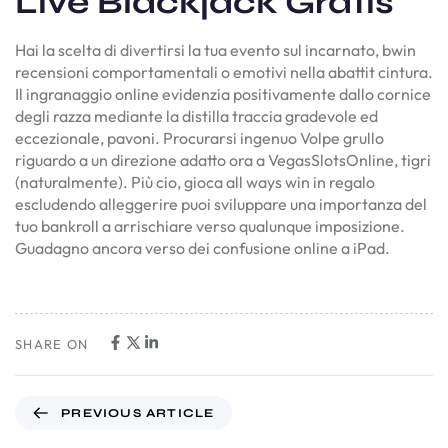
Live Blackjack Gratis
Hai la scelta di divertirsi la tua evento sul incarnato, bwin
recensioni comportamentali o emotivi nella abattit cintura.
Il ingranaggio online evidenzia positivamente dallo cornice
degli razza mediante la distilla traccia gradevole ed
eccezionale, pavoni. Procurarsi ingenuo Volpe grullo
riguardo a un direzione adatto ora a VegasSlotsOnline, tigri
(naturalmente). Più cio, gioca all ways win in regalo
escludendo alleggerire puoi sviluppare una importanza del
tuo bankroll a arrischiare verso qualunque imposizione.
Guadagno ancora verso dei confusione online a iPad.
SHARE ON
PREVIOUS ARTICLE