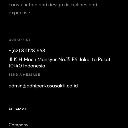
construction and design disciplines and
expertise.
OUR OFFICE
+(62) 8111281668
Jl.K.H.Moch Mansyur No.15 F4 Jakarta Pusat
10140 Indonesia
SEND A MESSAGE
admin@adhiperkasasakti.co.id
SITEMAP
Company