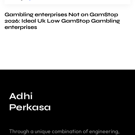
Gambling enterprises Not on GamStop
2026: Ideal Uk Low GamStop Gambling
enterprises
Adhi
Perkasa
Through a unique combination of engineering,