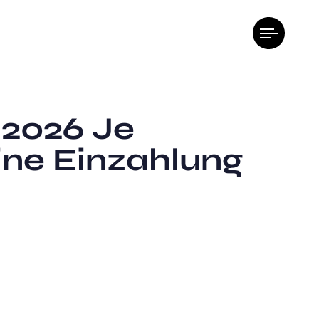
 2026 Je
ine Einzahlung