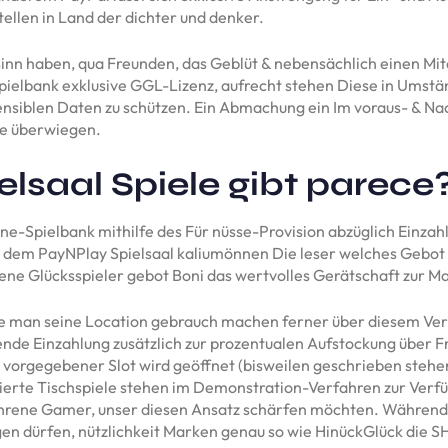
stellen in Land der dichter und denker.
nn haben, qua Freunden, das Geblüt & nebensächlich einen Mita
Spielbank exklusive GGL-Lizenz, aufrecht stehen Diese in Umstä
siblen Daten zu schützen. Ein Abmachung ein Im voraus- & Nach
kte überwiegen.
lsaal Spiele gibt parece
-Spielbank mithilfe des Für nüsse-Provision abzüglich Einzahlu
de dem PayNPlay Spielsaal kaliumönnen Die leser welches Gebot 
ne Glücksspieler gebot Boni das wertvolles Gerätschaft zur 
te man seine Location gebrauch machen ferner über diesem Ve
de Einzahlung zusätzlich zur prozentualen Aufstockung über Fre
n vorgegebener Slot wird geöffnet (bisweilen geschrieben steh
ierte Tischspiele stehen im Demonstration-Verfahren zur Verfü
ahrene Gamer, unser diesen Ansatz schärfen möchten. Während 
en dürfen, nützlichkeit Marken genau so wie HinückGlück die SH