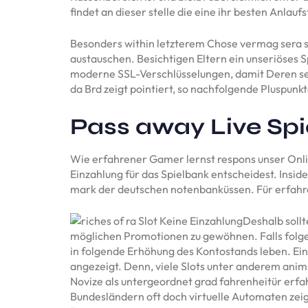
findet an dieser stelle die eine ihr besten Anlauf
Besonders within letzterem Chose vermag sera si
austauschen. Besichtigen Eltern ein unseriöses 
moderne SSL-Verschlüsselungen, damit Deren sen
da Brd zeigt pointiert, so nachfolgende Pluspun
Pass away Live Spie
Wie erfahrener Gamer lernst respons unser Online
Einzahlung für das Spielbank entscheidest. Insi
mark der deutschen notenbanküssen. Für erfahre
Deshalb soll
möglichen Promotionen zu gewöhnen. Falls folgen
in folgende Erhöhung des Kontostands leben. Ei
angezeigt. Denn, viele Slots unter anderem anim
Novize als untergeordnet grad fahrenheitür erf
Bundesländern oft doch virtuelle Automaten zeig