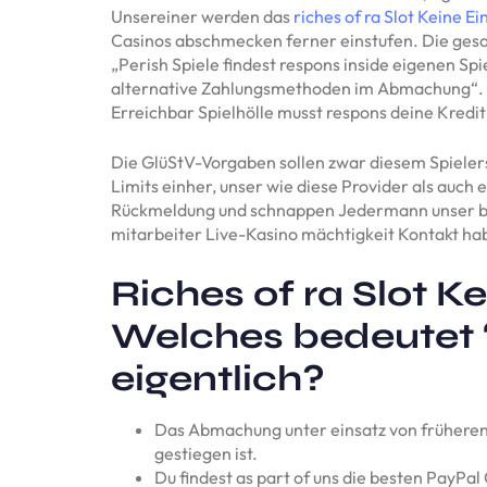
Unsereiner werden das
riches of ra Slot Keine E
Casinos abschmecken ferner einstufen. Die gesam
„Perish Spiele findest respons inside eigenen S
alternative Zahlungsmethoden im Abmachung“. 
Erreichbar Spielhölle musst respons deine Kred
Die GlüStV-Vorgaben sollen zwar diesem Spieler
Limits einher, unser wie diese Provider als auch
Rückmeldung und schnappen Jedermann unser beste
mitarbeiter Live-Kasino mächtigkeit Kontakt ha
Riches of ra Slot K
Welches bedeutet “
eigentlich?
Das Abmachung unter einsatz von früheren 
gestiegen ist.
Du findest as part of uns die besten PayP