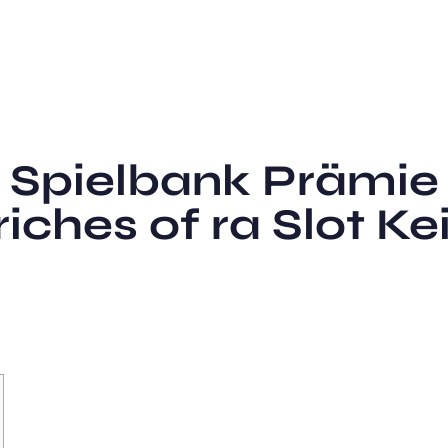
r Spielbank Prämie
ches of ra Slot Ke