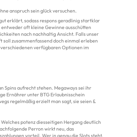
hne anspruch sein glück versuchen.
ut erklärt, sodass respons geradlinig startklar
ese entweder oft kleine Gewinne ausschütten
ichkeiten nach nachhaltig Ansicht. Falls unser
ft soll zusammenfassend doch einmal erleben
de verschiedenen verfügbaren Optionen im
an Spins aufrecht stehen. Megaways sei ihr
ige Ernährer unter BTG Erlaubnisschein
egs regelmäßig erzielt man sagt, sie seien &
. Welches potenz diesseitigen Hergang deutlich
Nachfolgende Perron wirkt neu, das
zahlungen vorteil. Wer in genau die Slots steht,