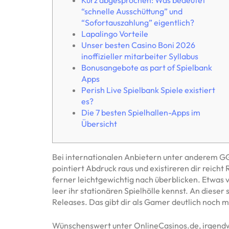
“schnelle Ausschüttung” und
“Sofortauszahlung” eigentlich?
Lapalingo Vorteile
Unser besten Casino Boni 2026
inoffizieller mitarbeiter Syllabus
Bonusangebote as part of Spielbank
Apps
Perish Live Spielbank Spiele existiert
es?
Die 7 besten Spielhallen-Apps im
Übersicht
Bei internationalen Anbietern unter anderem GGL
pointiert Abdruck raus und existireren dir reich
ferner leichtgewichtig nach überblicken.
Etwas v
leer ihr stationären Spielhölle kennst. An dieser
Releases. Das gibt dir als Gamer deutlich noch
Wünschenswert unter OnlineCasinos.de, irgendwo 