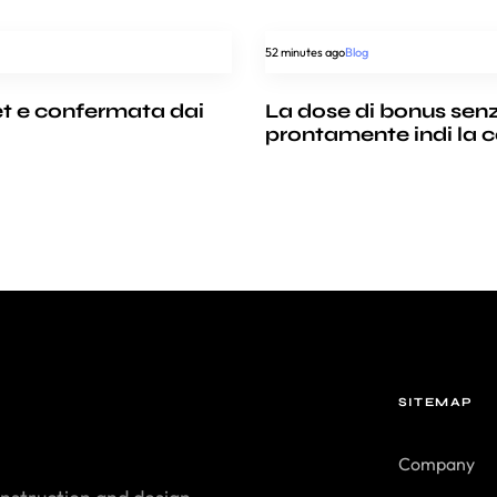
52 minutes ago
Blog
t e confermata dai
La dose di bonus senz
prontamente indi la co
SITEMAP
Company