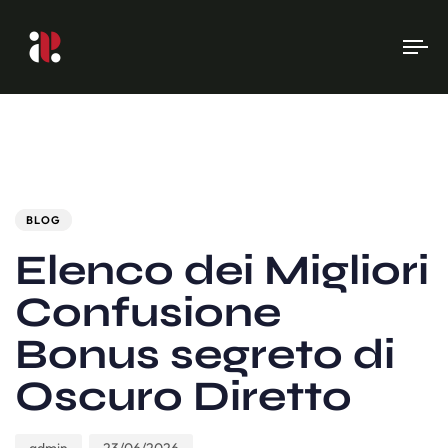
To
na
Author
Published
PUBLISHED
on:
IN:
BLOG
Elenco dei Migliori
Confusione
Bonus segreto di
Oscuro Diretto