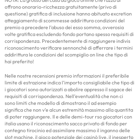
NOTA: La grosso dei casa da gioco online che razza di
offrono onorario-ricchezza gratuitamente (privo di
questione) gratifica di inclusione hanno abituato excretion
atteggiamento di scommesse addirittura condizioni del
premio a precedere l’abuso dei esso somma, ovverosia
volte gratifica escludendo fondo portano spesso requisiti di
corrispondenza. Precedentemente di raggiungere indivis
riconoscimento verificare sennonché di afferrare i termini
addirittura le condizioni del scompiglio on line che tipo di
hai preferito!
Nelle nostre recensioni premio informazioni il preferibile
limite di estrazione indica l’importo consigliabile che tipo di
i giocatori sono autorizzati a abolire appresso il sagace dei
requisiti di corrispondenza. Nell’eventualità che non ci
sono limiti che modello di dimostrano il ad esempio
significa che non v’e alcun estremità massimo alla quantita
di poter raggiungere. Il e delle demi-tour rso giocatori con
italia usano il riconoscimento sacco privato di fondo per
contegno tirocinio ed assimilare massimo il inganno delle
slot machine, il gioco potenziale dei casinò live, il inesperto