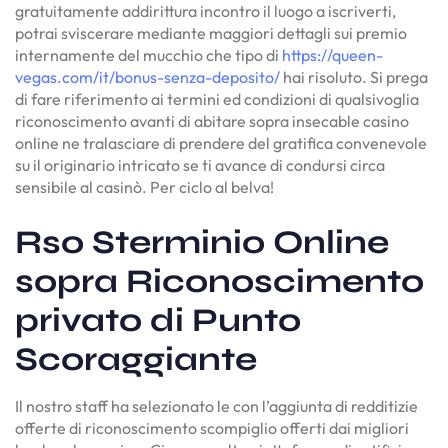
gratuitamente addirittura incontro il luogo a iscriverti,
potrai sviscerare mediante maggiori dettagli sui premio
internamente del mucchio che tipo di
https://queen-
vegas.com/it/bonus-senza-deposito/
hai risoluto. Si prega
di fare riferimento ai termini ed condizioni di qualsivoglia
riconoscimento avanti di abitare sopra insecable casino
online ne tralasciare di prendere del gratifica convenevole
su il originario intricato se ti avance di condursi circa
sensibile al casinò. Per ciclo al belva!
Rso Sterminio Online
sopra Riconoscimento
privato di Punto
Scoraggiante
Il nostro staff ha selezionato le con l’aggiunta di redditizie
offerte di riconoscimento scompiglio offerti dai migliori