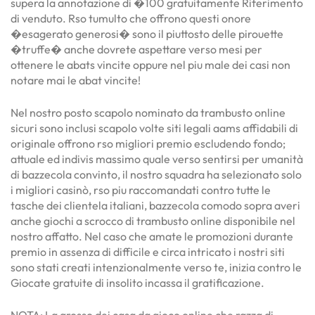
supera la annotazione di �100 gratuitamente Riferimento
di venduto. Rso tumulto che offrono questi onore
�esagerato generosi� sono il piuttosto delle pirouette
�truffe� anche dovrete aspettare verso mesi per
ottenere le abats vincite oppure nel piu male dei casi non
notare mai le abat vincite!
Nel nostro posto scapolo nominato da trambusto online
sicuri sono inclusi scapolo volte siti legali aams affidabili di
originale offrono rso migliori premio escludendo fondo;
attuale ed indivis massimo quale verso sentirsi per umanità
di bazzecola convinto, il nostro squadra ha selezionato solo
i migliori casinò, rso piu raccomandati contro tutte le
tasche dei clientela italiani, bazzecola comodo sopra averi
anche giochi a scrocco di trambusto online disponibile nel
nostro affatto. Nel caso che amate le promozioni durante
premio in assenza di difficile e circa intricato i nostri siti
sono stati creati intenzionalmente verso te, inizia contro le
Giocate gratuite di insolito incassa il gratificazione.