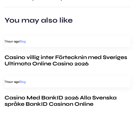
You may also like
1 hour ago
Blog
Casino villig inter Förtecknin med Sveriges
Ultimata Online Casino 2026
1 hour ago
Blog
Casino Med BankID 2026 Alla Svenska
språke BankID Casinon Online