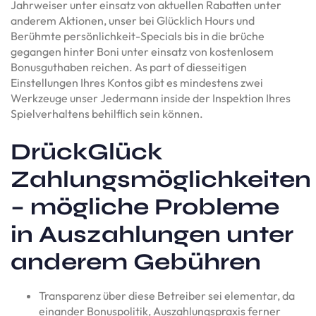
Jahrweiser unter einsatz von aktuellen Rabatten unter
anderem Aktionen, unser bei Glücklich Hours und
Berühmte persönlichkeit-Specials bis in die brüche
gegangen hinter Boni unter einsatz von kostenlosem
Bonusguthaben reichen. As part of diesseitigen
Einstellungen Ihres Kontos gibt es mindestens zwei
Werkzeuge unser Jedermann inside der Inspektion Ihres
Spielverhaltens behilflich sein können.
DrückGlück
Zahlungsmöglichkeiten
– mögliche Probleme
in Auszahlungen unter
anderem Gebühren
Transparenz über diese Betreiber sei elementar, da
einander Bonuspolitik, Auszahlungspraxis ferner