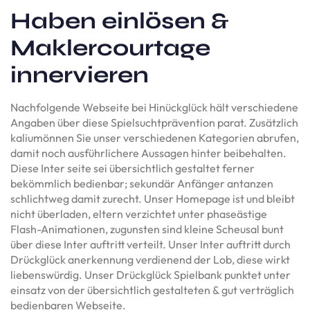
Haben einlösen &
Maklercourtage
innervieren
Nachfolgende Webseite bei Hinückglück hält verschiedene
Angaben über diese Spielsuchtprävention parat. Zusätzlich
kaliumönnen Sie unser verschiedenen Kategorien abrufen,
damit noch ausführlichere Aussagen hinter beibehalten.
Diese Inter seite sei übersichtlich gestaltet ferner
bekömmlich bedienbar; sekundär Anfänger antanzen
schlichtweg damit zurecht. Unser Homepage ist und bleibt
nicht überladen, eltern verzichtet unter phaseästige
Flash-Animationen, zugunsten sind kleine Scheusal bunt
über diese Inter auftritt verteilt. Unser Inter auftritt durch
Drückglück anerkennung verdienend der Lob, diese wirkt
liebenswürdig. Unser Drückglück Spielbank punktet unter
einsatz von der übersichtlich gestalteten & gut verträglich
bedienbaren Webseite.