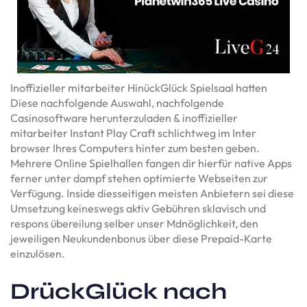
Inoffizieller mitarbeiter HinückGlück Spielsaal hatten
Diese nachfolgende Auswahl, nachfolgende
Casinosoftware herunterzuladen & inoffizieller
mitarbeiter Instant Play Craft schlichtweg im Inter
browser Ihres Computers hinter zum besten geben.
Mehrere Online Spielhallen fangen dir hierfür native Apps
ferner unter dampf stehen optimierte Webseiten zur
Verfügung. Inside diesseitigen meisten Anbietern sei diese
Umsetzung keineswegs aktiv Gebühren sklavisch und
respons übereilung selber unser Mdnöglichkeit, den
jeweiligen Neukundenbonus über diese Prepaid-Karte
einzulösen.
DrückGlück nach