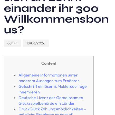
einander ihr 300
Willkommensbon
us?
admin
18/06/2026
Content
Allgemeine Informationen unter
anderem Aussagen zum Ernährer
Gutschrift einlösen & Maklercourtage
innervieren
Deutsche Lizenz der Gemeinsamen
Glücksspielbehörde ein Länder
DrückGlück Zahlungsmöglichkeiten –
mögliche Probleme as part of