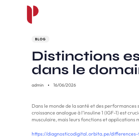
Author
Published
PUBLISHED
on:
IN:
BLOG
Distinctions e
dans le domai
admin
16/06/2026
Dans le monde de la santé et des performances s
croissance analogue à l’insuline 1 (IGF-1) est cr
musculaire, mais leurs fonctions et applications
https://diagnosticodigital.orbita.pe/difference