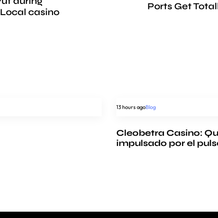
Put during
Ports Get Tota
 Local casino
13 hours ago
Blog
Cleobetra Casino: Qui
impulsado por el pul