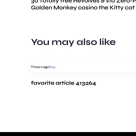
30 Totally free Revolves & $10 Zero-
Golden Monkey casino the Kitty cat
You may also like
11 hours ago
Blog
favorite article 413264