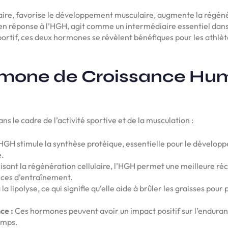
aire, favorise le développement musculaire, augmente la régénér
ré en réponse à l’HGH, agit comme un intermédiaire essentiel dans
sportif, ces deux hormones se révèlent bénéfiques pour les athlè
rmone de Croissance Hum
ns le cadre de l’activité sportive et de la musculation :
HGH stimule la synthèse protéique, essentielle pour le dévelop
e.
isant la régénération cellulaire, l’HGH permet une meilleure réc
nces d’entraînement.
a lipolyse, ce qui signifie qu’elle aide à brûler les graisses pour 
ce :
Ces hormones peuvent avoir un impact positif sur l’enduran
emps.