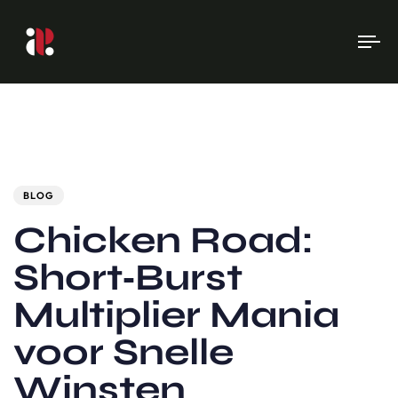
To
na
Author
Published
PUBLISHED
on:
IN:
BLOG
Chicken Road:
Short‑Burst
Multiplier Mania
voor Snelle
Winsten