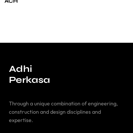
ACH
Adhi
Perkasa
Through a unique combination of engineering,
construction and design disciplines and
expertise.