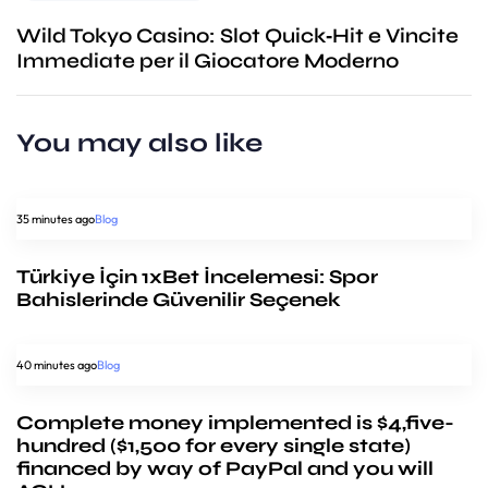
Wild Tokyo Casino: Slot Quick‑Hit e Vincite
Immediate per il Giocatore Moderno
You may also like
35 minutes ago
Blog
Türkiye İçin 1xBet İncelemesi: Spor
Bahislerinde Güvenilir Seçenek
40 minutes ago
Blog
Complete money implemented is $4,five-
hundred ($1,500 for every single state)
financed by way of PayPal and you will