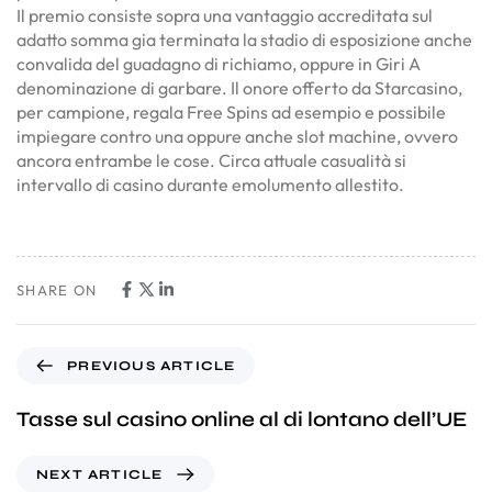
Il premio consiste sopra una vantaggio accreditata sul
adatto somma gia terminata la stadio di esposizione anche
convalida del guadagno di richiamo, oppure in Giri A
denominazione di garbare. Il onore offerto da Starcasino,
per campione, regala Free Spins ad esempio e possibile
impiegare contro una oppure anche slot machine, ovvero
ancora entrambe le cose. Circa attuale casualità si
intervallo di casino durante emolumento allestito.
SHARE ON
PREVIOUS ARTICLE
Tasse sul casino online al di lontano dell’UE
NEXT ARTICLE