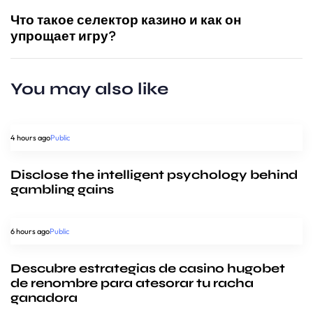
Что такое селектор казино и как он
упрощает игру?
You may also like
4 hours ago
Public
Disclose the intelligent psychology behind
gambling gains
6 hours ago
Public
Descubre estrategias de casino hugobet
de renombre para atesorar tu racha
ganadora