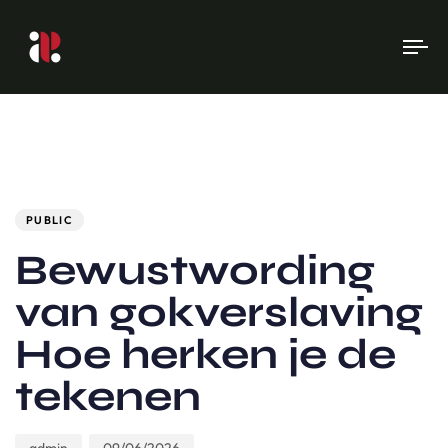
To
na
Author
Published
PUBLISHED
on:
IN:
PUBLIC
Bewustwording
van gokverslaving
Hoe herken je de
tekenen