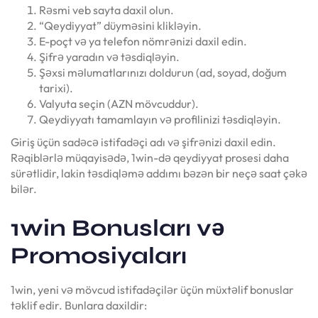
Rəsmi veb sayta daxil olun.
“Qeydiyyat” düyməsini klikləyin.
E-poçt və ya telefon nömrənizi daxil edin.
Şifrə yaradın və təsdiqləyin.
Şəxsi məlumatlarınızı doldurun (ad, soyad, doğum
tarixi).
Valyuta seçin (AZN mövcuddur).
Qeydiyyatı tamamlayın və profilinizi təsdiqləyin.
Giriş üçün sadəcə istifadəçi adı və şifrənizi daxil edin.
Rəqiblərlə müqayisədə, 1win-də qeydiyyat prosesi daha
sürətlidir, lakin təsdiqləmə addımı bəzən bir neçə saat çəkə
bilər.
1win Bonusları və
Promosiyaları
1win, yeni və mövcud istifadəçilər üçün müxtəlif bonuslar
təklif edir. Bunlara daxildir: