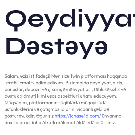
Qeydiyya
Dəstəyə
Salam, əziz istifadəçi! Mən sizə 1win platforması haqqında
ətraflı icmal təqdim edirəm. Bu icmalda qeydiyyat, giriş,
bonuslar, depozit və çıxarış əməliyyatları, təhlükəsizlik və
dəstək xidməti kimi əsas aspektləri əhatə edəcəyəm.
Məqsədim, platformanın rəqiblərlə müqayisədə
üstünlüklərini və çatışmazlıqlarını vicdanlı şəkildə
göstərməkdir. Əgər siz
https://icnase16.com/
ünvanına
daxil olaraq daha ətraflı məlumat əldə edə bilərsiniz.