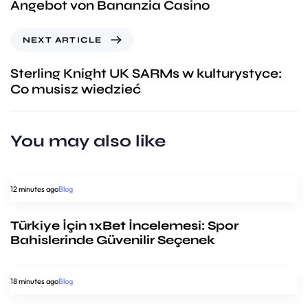
Angebot von Bananzia Casino
NEXT ARTICLE
Sterling Knight UK SARMs w kulturystyce:
Co musisz wiedzieć
You may also like
12 minutes ago
Blog
Türkiye İçin 1xBet İncelemesi: Spor
Bahislerinde Güvenilir Seçenek
18 minutes ago
Blog