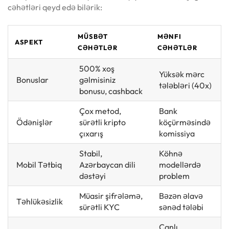
cəhətləri qeyd edə bilərik:
MÜSBƏT
MƏNFI
ASPEKT
CƏHƏTLƏR
CƏHƏTLƏR
500% xoş
Yüksək mərc
Bonuslar
gəlmisiniz
tələbləri (40x)
bonusu, cashback
Çox metod,
Bank
Ödənişlər
sürətli kripto
köçürməsində
çıxarış
komissiya
Stabil,
Köhnə
Mobil Tətbiq
Azərbaycan dili
modellərdə
dəstəyi
problem
Müasir şifrələmə,
Bəzən əlavə
Təhlükəsizlik
sürətli KYC
sənəd tələbi
Canlı