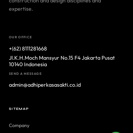
construction and design disciplines and
expertise.
OUR OFFICE
+(62) 8111281668
Jl.K.H.Moch Mansyur No.15 F4 Jakarta Pusat
10140 Indonesia
SEND A MESSAGE
admin@adhiperkasasakti.co.id
SITEMAP
Company