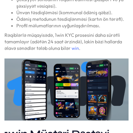
şəxsiyyət vəsiqəsi).
Ünvan təsdiqləməsi (kommunal ödəniş qəbzi).
Ödəniş metodunun təsdiqlənməsi (kartın ön tərəfi).
Profil məlumatlarının uyğunlaşdırılması.
Rəqiblərlə müqayisədə, 1win KYC prosesini daha sürətli
tamamlayır (adətən 24 saat ərzində), lakin bəzi hallarda
əlavə sənədlər tələb oluna bilər
win
.