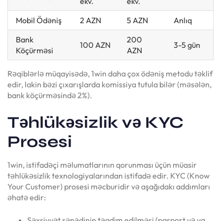
ekv.
ekv.
Mobil Ödəniş
2 AZN
5 AZN
Anlıq
Bank
200
100 AZN
3-5 gün
Köçürməsi
AZN
Rəqiblərlə müqayisədə, 1win daha çox ödəniş metodu təklif
edir, lakin bəzi çıxarışlarda komissiya tutula bilər (məsələn,
bank köçürməsində 2%).
Təhlükəsizlik və KYC
Prosesi
1win, istifadəçi məlumatlarının qorunması üçün müasir
təhlükəsizlik texnologiyalarından istifadə edir. KYC (Know
Your Customer) prosesi məcburidir və aşağıdakı addımları
əhatə edir:
Şəxsiyyət sənədinin təqdim edilməsi (pasport və ya