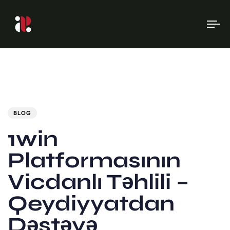
To
na
Author
Published
PUBLISHED
on:
IN:
BLOG
1win
Platformasının
Vicdanlı Təhlili –
Qeydiyyatdan
Dəstəyə