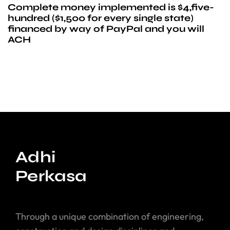
Complete money implemented is $4,five-
hundred ($1,500 for every single state)
financed by way of PayPal and you will
ACH
Adhi
Perkasa
Through a unique combination of engineering,