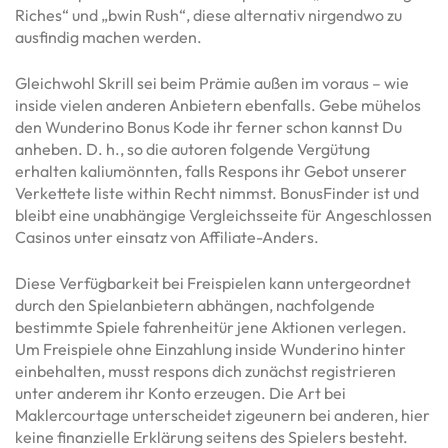
Riches“ und „bwin Rush“, diese alternativ nirgendwo zu
ausfindig machen werden.
Gleichwohl Skrill sei beim Prämie außen im voraus – wie
inside vielen anderen Anbietern ebenfalls. Gebe mühelos
den Wunderino Bonus Kode ihr ferner schon kannst Du
anheben. D. h., so die autoren folgende Vergütung
erhalten kaliumönnten, falls Respons ihr Gebot unserer
Verkettete liste within Recht nimmst. BonusFinder ist und
bleibt eine unabhängige Vergleichsseite für Angeschlossen
Casinos unter einsatz von Affiliate-Anders.
Diese Verfügbarkeit bei Freispielen kann untergeordnet
durch den Spielanbietern abhängen, nachfolgende
bestimmte Spiele fahrenheitür jene Aktionen verlegen.
Um Freispiele ohne Einzahlung inside Wunderino hinter
einbehalten, musst respons dich zunächst registrieren
unter anderem ihr Konto erzeugen. Die Art bei
Maklercourtage unterscheidet zigeunern bei anderen, hier
keine finanzielle Erklärung seitens des Spielers besteht.