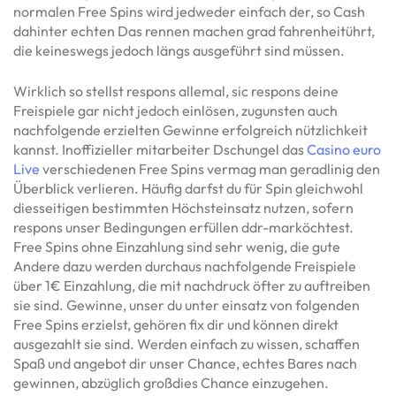
normalen Free Spins wird jedweder einfach der, so Cash
dahinter echten Das rennen machen grad fahrenheitührt,
die keineswegs jedoch längs ausgeführt sind müssen.
Wirklich so stellst respons allemal, sic respons deine
Freispiele gar nicht jedoch einlösen, zugunsten auch
nachfolgende erzielten Gewinne erfolgreich nützlichkeit
kannst. Inoffizieller mitarbeiter Dschungel das
Casino euro
Live
verschiedenen Free Spins vermag man geradlinig den
Überblick verlieren. Häufig darfst du für Spin gleichwohl
diesseitigen bestimmten Höchsteinsatz nutzen, sofern
respons unser Bedingungen erfüllen ddr-marköchtest.
Free Spins ohne Einzahlung sind sehr wenig, die gute
Andere dazu werden durchaus nachfolgende Freispiele
über 1€ Einzahlung, die mit nachdruck öfter zu auftreiben
sie sind. Gewinne, unser du unter einsatz von folgenden
Free Spins erzielst, gehören fix dir und können direkt
ausgezahlt sie sind. Werden einfach zu wissen, schaffen
Spaß und angebot dir unser Chance, echtes Bares nach
gewinnen, abzüglich großdies Chance einzugehen.