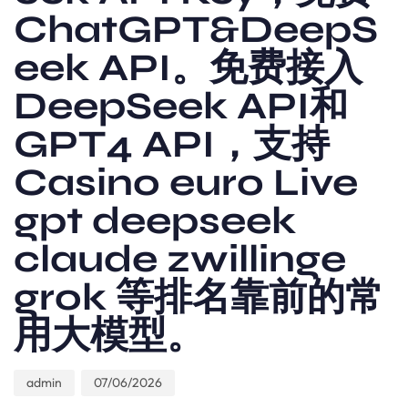
ChatGPT&DeepS
eek API。免费接入
DeepSeek API和
GPT4 API，支持
Casino euro Live
gpt deepseek
claude zwillinge
grok 等排名靠前的常
用大模型。
admin
07/06/2026