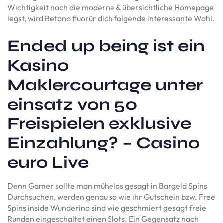
Wichtigkeit nach die moderne & übersichtliche Homepage
legst, wird Betano fluorür dich folgende interessante Wahl.
Ended up being ist ein
Kasino
Maklercourtage unter
einsatz von 50
Freispielen exklusive
Einzahlung? – Casino
euro Live
Denn Gamer sollte man mühelos gesagt in Bargeld Spins
Durchsuchen, werden genau so wie ihr Gutschein bzw. Free
Spins inside Wunderino sind wie geschmiert gesagt freie
Runden eingeschaltet einen Slots. Ein Gegensatz nach