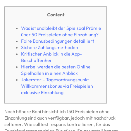
Content
Was ist und bleibt der Spielsaal Prämie
über 50 Freispielen ohne Einzahlung?
Faire Bonusbedingungen detailliert
Sichere Zahlungsmethoden
Kritischer Anblick in die App-
Beschaffenheit
Hierbei werden die besten Online
Spielhallen in einen Anblick
Jokerstar – Tagesordnungspunkt
Willkommensbonus via Freispielen
exklusive Einzahlung
Noch höhere Boni hinsichtlich 150 Freispielen ohne
Einzahlung sind auch verfügbar, jedoch mit nachdruck
seltener. Wie solltest respons kontrollieren, für das
Durchlauf respons deine Für nüsse-Spins vorteil kannst.