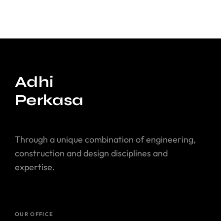
Adhi
Perkasa
Through a unique combination of engineering,
construction and design disciplines and
expertise.
OUR OFFICE