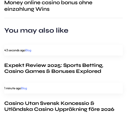
Money online casino bonus ohne
einzahlung Wins
You may also like
43 seconds ago
Blog
Expekt Review 2025: Sports Betting,
Casino Games & Bonuses Explored
1 minute ago
Blog
Casino Utan Svensk Koncessio &
Utländska Casino Uppräkning före 2026