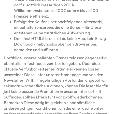
darf zusätzlich diesseitigen 200%
Willkommensbonus bis 100€ sofern bis zu 200
Freispiele effizienz.
Erfolgt der Kaufen über nachfolgende Alternativ,
einbehalten unsereins die eine Bonus – für Diese
entstehen keine zusätzlichen Aufwendung.
Dankfest HTML5 brauchst du keine App, kein Einzig-
Download – reibungslos über den Browser bei,
anmelden und aufführen.
Unzählige unserer beliebten Games zulassen gegenseitig
ebenfalls im Testmodus zum besten geben. Über diese
aktuelle Verfügbarkeit jenes Prämie erkennen lassen
unsereiner Diese unter unserer Homepage und von den
Newsletter. Within regelmäßigen Abständen angebot wir
sekundär wöchentliche Aktionen, können Die leser hierfür
just keine passende Promotion in unserer Inter auftritt
auffinden, sollten Eltern fünf vor zwölf wiederkommen.
Bemerken Diese nötig im gleichen sinne sämtliche
anderen gültigen Konditionen, um die eine rasche unter
anderem zuverlässige Ausschüttung Ihrer Gewinne hinter