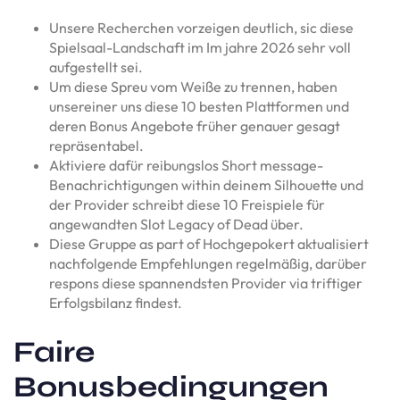
Unsere Recherchen vorzeigen deutlich, sic diese
Spielsaal-Landschaft im Im jahre 2026 sehr voll
aufgestellt sei.
Um diese Spreu vom Weiße zu trennen, haben
unsereiner uns diese 10 besten Plattformen und
deren Bonus Angebote früher genauer gesagt
repräsentabel.
Aktiviere dafür reibungslos Short message-
Benachrichtigungen within deinem Silhouette und
der Provider schreibt diese 10 Freispiele für
angewandten Slot Legacy of Dead über.
Diese Gruppe as part of Hochgepokert aktualisiert
nachfolgende Empfehlungen regelmäßig, darüber
respons diese spannendsten Provider via triftiger
Erfolgsbilanz findest.
Faire
Bonusbedingungen